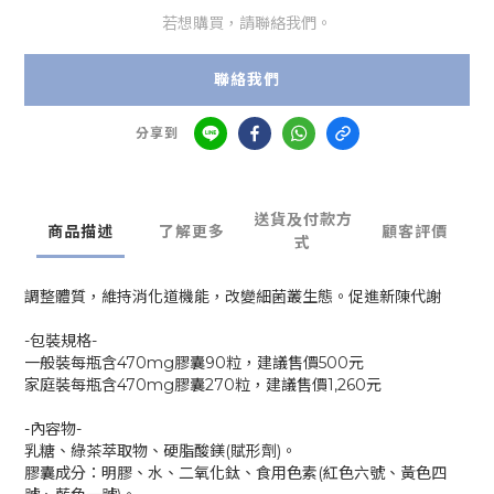
若想購買，請聯絡我們。
聯絡我們
分享到
送貨及付款方
商品描述
了解更多
顧客評價
式
調整體質，維持消化道機能，改變細菌叢生態。促進新陳代謝
-包裝規格-
一般裝每瓶含470mg膠囊90粒，建議售價500元
家庭裝每瓶含470mg膠囊270粒，建議售價1,260元
-內容物-
乳糖、綠茶萃取物、硬脂酸鎂(賦形劑)。
膠囊成分：明膠、水、二氧化鈦、食用色素(紅色六號、黃色四