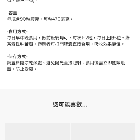
號、藍色一號)。
-容量-
每瓶含90粒膠囊，每粒470毫克。
-食用方式-
每日早中晚食用，飯前飯後均可，每次1~2粒，每日上限5粒。綠
茶素性味苦澀，適應者可打開膠囊直接食用，吸收效果更佳。
-保存方式-
請置於陰涼乾燥處、避免陽光直接照射。食用後需立即關緊瓶
蓋，防止受潮。
您可能喜歡...