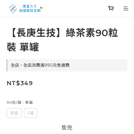
【長庚生技】綠茶素90粒
裝 單罐
全店，全店消費滿990元免運費
NT$349
90粒/罐
: 單罐
單罐
6罐
售完