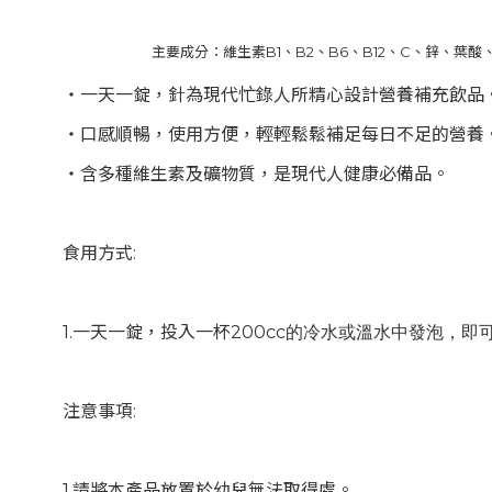
主要成分：維生素
B1
、
B2
、
B6
、
B12
、
C
、鋅、葉酸
‧一天一錠，針為現代忙錄人所精心設計營養補充飲品
‧口感順暢，使用方便，輕輕鬆鬆補足每日不足的營養
‧含多種維生素及礦物質，是現代人健康必備品。
食用方式
:
1.
一天一錠，投入一杯
200cc
的冷水或溫水中發泡，即
注意事項
:
1.
請將本產品放置於幼兒無法取得處。