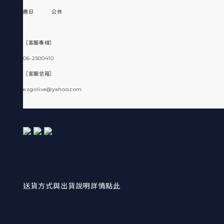
週日 公休
［客服專線］
06-2500410
［客服信箱］
ezgolive@yahoo.com
送貨方式與出貨說明詳情點此