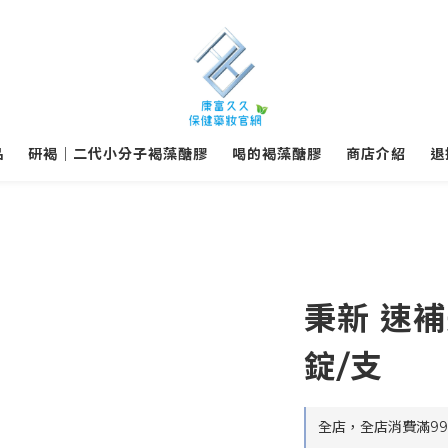
品
研褐｜二代小分子褐藻醣膠
喝的褐藻醣膠
商店介紹
退
秉新 速補
錠/支
全店，全店消費滿9