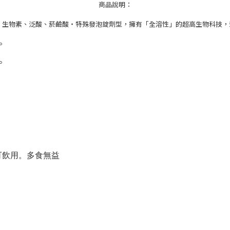
商品說明：
、生物素、泛酸、菸鹼酸‧特殊發泡錠劑型，擁有「全溶性」的超高生物科技，
。
。
可飲用。多食無益