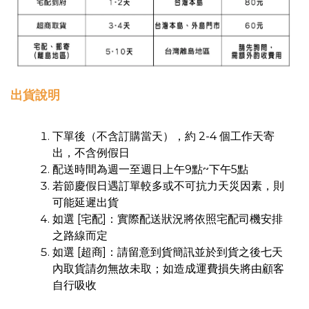
出貨說明
下單後（不含訂購當天），約 2-4 個工作天寄
出，不含例假日
配送時間為週一至週日上午9點~下午5點
若節慶假日遇訂單較多或不可抗力天災因素，則
可能延遲出貨
如選 [宅配]：實際配送狀況將依照宅配司機安排
之路線而定
如選 [超商]：請留意到貨簡訊並於到貨之後七天
內取貨請勿無故未取；如造成運費損失將由顧客
自行吸收