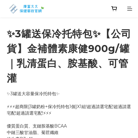
✨3罐送保冷托特包✨【公司
貨】金補體素康健900g/罐
｜乳清蛋白、胺基酸、可管
灌
✨3罐送大容量保冷托特包✨
⚡⚡⚡超商限[3罐奶粉+保冷托特包1個]X1組!超過請選宅配!超過請選
宅配!超過請選宅配!⚡⚡⚡
優質蛋白質、支鏈胺基酸BCAA   
中鏈三酸甘油脂、菊苣纖維   