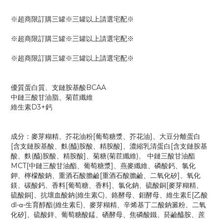
※超商限訂購三罐※三罐以上請選宅配※
※超商限訂購三罐※三罐以上請選宅配※
※超商限訂購三罐※三罐以上請選宅配※
優質蛋白質、支鏈胺基酸BCAA
中鏈三酸甘油脂、菊苣纖維
維生素D3+鈣
成分：麥芽糊精、芥花油粉[葡萄糖漿、芥花油]、大豆分離蛋白
[含支鏈胺基酸、麩(醯)胺酸、精胺酸]、濃縮乳清蛋白[含支鏈胺基
酸、麩(醯)胺酸、精胺酸]、菊糖(菊苣纖維)、 中鏈三酸甘油酯
MCT[中鏈三酸甘油酯、葡萄糖漿]、燕麥纖維、磷酸鈣、氯化
鉀、檸檬酸鈉、重酒石酸膽鹼[重酒石酸膽鹼、二氧化矽]、氧化
鎂、碳酸鈣、香料[葡萄糖、香料]、氯化鈉、硫酸銅[麥芽糊精、
硫酸銅]、抗壞血酸鈉(維生素C)、鉻酵母、鉬酵母、維生素E[乙酸
dl-α-生育醇酯(維生素E)、麥芽糊精、辛烯基丁二酸鈉澱粉、二氧
化矽]、硫酸鋅、葡萄糖酸錳、硒酵母、焦磷酸鐵、菸鹼醯胺、蔗