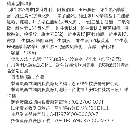
糖素(甜味劑)、
維生素A粉末[麥芽糊精、阿拉伯膠、玉米澱粉、維生素A醋酸
鹽、維生素E(抗氧化劑)]、本多酸鈣、維生素D3[辛烯基丁二酸鈉
澱粉、蔗糖、L-抗壞血酸鈉(抗氧化劑)、中鏈三酸甘油酯、二氧化
矽、維生素E(抗氧化劑)、維生素D3]、維生素B12[麥芽糊精、檸
檬酸鈉、檸檬酸、維生素B12]、維生素K1[阿拉伯膠、維生素K1、
蔗糖]、生物素[磷酸氫鈣、生物素]、維生素B2(核黃素)、維生素
B6(鹽酸吡哆辛)、維生素B1(鹽酸硫胺明)、葉酸、碘化鉀。
．容量：900g
．使用方法：先取50CC的溫熱／冷開水+2平匙（約60公克），
再加溫開水調成250ML，調沖後盡快飲用完畢，以確保最佳產品
品質及口感。
．原產地(國)：台灣
．製造廠商或國內負責廠商名稱：思耐得生技股份有限公司
．製造廠商或國內負責廠商地址：台北市大安區仁愛路三段30號
10樓
．製造廠商或國內負責廠商電話：(02)2700-6001
．以消費者收受日算起，至少距有效日期前180日以上
．食品業者登錄字號：A-112979100-00000-7
．投保產品責任險字號：70-111-05596597-00022-PDL