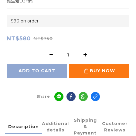
維生素D3+鈣
990 on order
NT$580
NT$750
ADD TO CART
BUY NOW
Share
Shipping
Additional
Customer
Description
&
details
Reviews
Payment