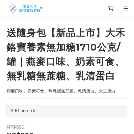
送隨身包【新品上市】大禾
鉻寶養素無加糖1710公克/
罐｜燕麥口味、奶素可食、
無乳糖無蔗糖、乳清蛋白
燕麥口味、奶素可食、無乳糖無蔗糖、乳清蛋白、大豆蛋白
990 on order
NT$950