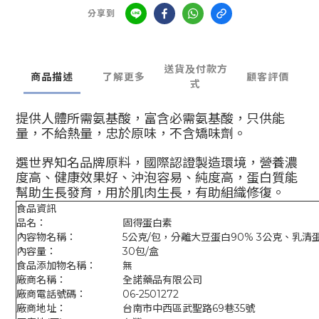
分享到
送貨及付款方
商品描述
了解更多
顧客評價
式
提供人體所需氨基酸，富含必需氨基酸，只供能
量，不給熱量，忠於原味，不含矯味劑。
選世界知名品牌原料，國際認證製造環境，營養濃
度高、健康效果好、沖泡容易、純度高，蛋白質能
幫助生長發育，用於肌肉生長，有助組織修復。
食品資訊
品名：
固得蛋白素
內容物名稱：
5公克/包，分離大豆蛋白90% 3公克、乳清蛋
內容量：
30包/盒
食品添加物名稱：
無
廠商名稱：
全諾藥品有限公司
廠商電話號碼：
06-2501272
廠商地址：
台南市中西區武聖路69巷35號