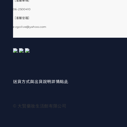
［客服專線］
06-2500410
［客服信箱］
ezgolive@yahoo.com
送貨方式與出貨說明詳情點此
© 大賢藥妝生活館有限公司