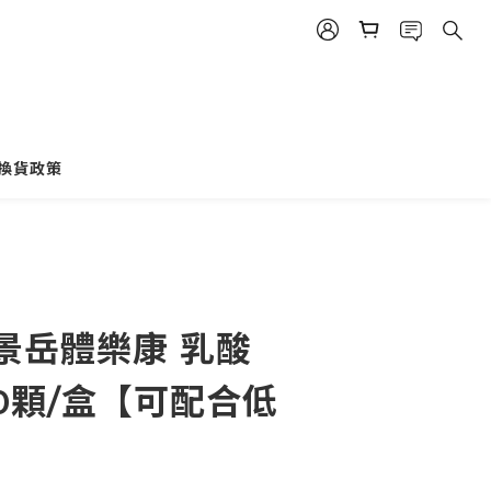
換貨政策
 景岳體樂康 乳酸
0顆/盒【可配合低