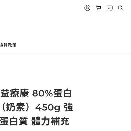
換貨政策
立即購買
2]益療康 80%蛋白
奶素）450g 強
 蛋白質 體力補充