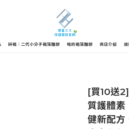
品
研褐｜二代小分子褐藻醣膠
喝的褐藻醣膠
商店介紹
退
[買10送
質護體素（
健新配方