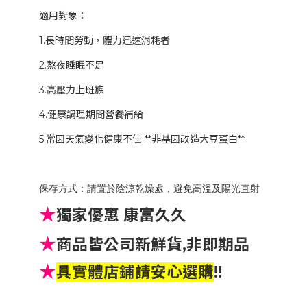
適用對象： 
1.長時間勞動，體力迅速消耗者
2.熬夜睡眠不足
3.高壓力上班族
4.健康調理期間營養補給
5.常因天氣變化健康不佳 **非基因改造大豆蛋白**
保存方式：請置於陰涼乾燥處，避免高溫及陽光直射
★
獨家優惠 康富久久
★
商品皆公司新鮮貨
,
非即期品
★
具實體店鋪請安心選購
!!