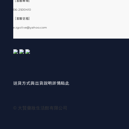
［客服專線］
06-2500410
［客服信箱］
ezgolive@yahoo.com
送貨方式與出貨說明詳情點此
© 大賢藥妝生活館有限公司