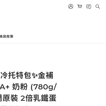
換貨政策
立即購買
保冷托特包✨金補
+ 奶粉 (780g/
蘭原裝 2倍乳鐵蛋