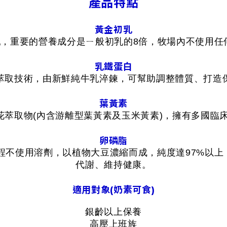
產品特點
黃金初乳
乳，重要的營養成分是ㄧ般初乳的8倍，牧場內不使用
乳鐵蛋白
萃取技術，由新鮮純牛乳淬鍊，可幫助調整體質、打造
葉黃素
®金盞花萃取物(內含游離型葉黃素及玉米黃素)，擁有多國
卵磷脂
程不使用溶劑，以植物大豆濃縮而成，純度達97%以
代謝、維持健康。
適用對象(奶素可食)
銀齡以上保養
高壓上班族