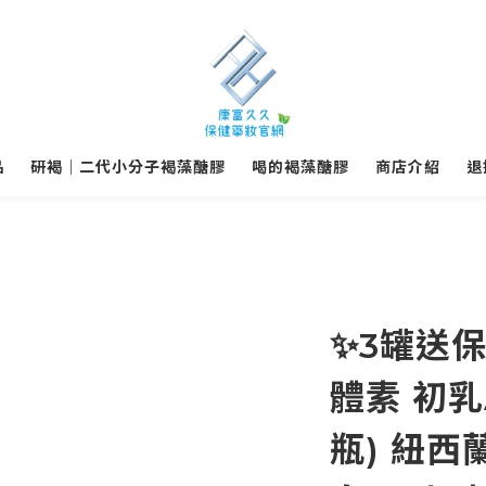
品
研褐｜二代小分子褐藻醣膠
喝的褐藻醣膠
商店介紹
退
✨3罐送
體素 初乳A
瓶) 紐西