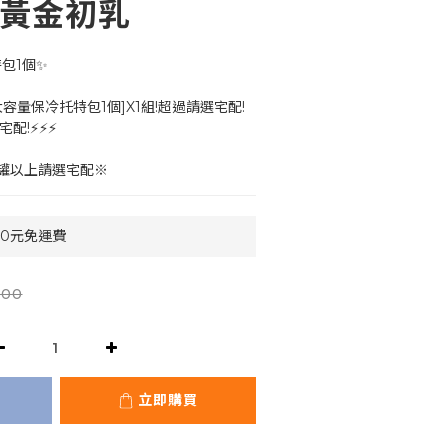
時黃金初乳
包1個✨
大容量保冷托特包1個]X1組!超過請選宅配!
配!⚡⚡⚡
罐以上請選宅配※
90元免運費
000
立即購買