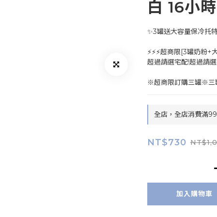
白 16小
✨3罐送大容量保冷托特
⚡⚡⚡超商限[3罐奶粉+
超過請選宅配!超過請選宅
※超商限訂購三罐※三
全店，全店消費滿9
NT$730
NT$1,
加入購物車