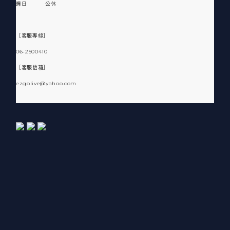
週日 公休
［客服專線］
06-2500410
［客服信箱］
ezgolive@yahoo.com