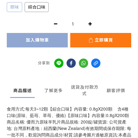
原味
綜合口味
加入購物車
立即購買
分享到
送貨及付款方
商品描述
了解更多
顧客評價
式
食用方式:每天3~12顆【綜合口味】內容量: 0.8gX200顆    含4種
口味(原味、藍苺、草苺、優絡)【原味口味】內容量:0.8gX200顆
商品名稱: 優而力原味羊乳片商品規格: 200錠/罐貨源: 公司貨產
地: 台灣原料產地：紐西蘭(New Zealand)有效期間或保存期限: 每
一批不同，歡迎詢問商品成分/材質:請參考圖片過敏原資訊:本產品