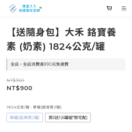
【送隨身包】大禾 鉻寶養
素 (奶素) 1824公克/罐
全店，全店消費滿990元免運費
NT$950
NT$900
1824公克/罐
: 單罐(超商限2罐)
單罐(超商限2罐)
買5送1(6罐組*限宅配)