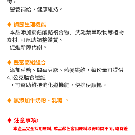
酸，
營養補給，健康維持。
♦ 調節生理機能
本品添加菸鹼酸鉻複合物
、
武靴葉萃取物等植物
素材, 可幫助調整體質、
促進新陳代謝。
♦ 豐富高纖組合
添加菊糖、關華豆膠、燕麥纖維，每份量可提供
4.1公克膳食纖維
，可幫助維持消化道機能，使排便順暢。
。
♦
無添加牛奶粉、乳糖
♦ 注意事項:
- 本產品完全採用原料, 成品顏色會因原料取得時間不同, 略有差