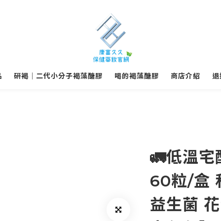
品
研褐｜二代小分子褐藻醣膠
喝的褐藻醣膠
商店介紹
退
🚛低溫
60粒/盒
益生菌 