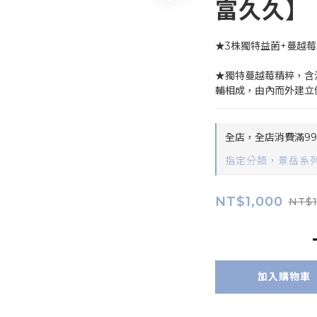
富久久】
★3株獨特益菌+蔓越
★獨特蔓越莓精粹，含
輔相成，由內而外建立
全店，全店消費滿9
指定分類，景岳系列
NT$1,000
NT$1
加入購物車