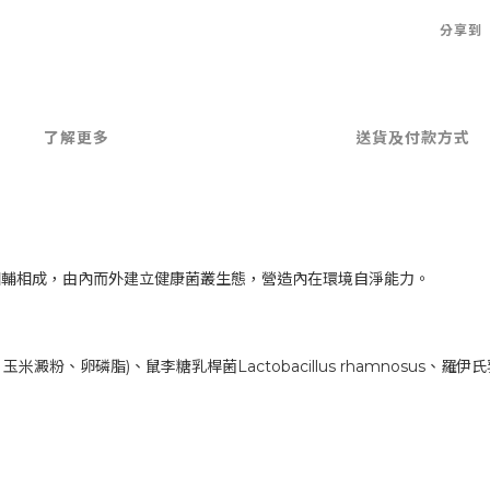
分享到
了解更多
送貨及付款方式
】
相輔相成，由內而外建立健康菌叢生態，營造內在環境自淨能力。
)、鼠李糖乳桿菌Lactobacillus rhamnosus、羅伊氏乳桿菌Lacto
。