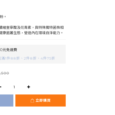
莓粉。
濃縮奎寧酸及花青素，與特殊獨特菌株相
健康菌叢生態，營造內在環境自淨能力。
90元免運費
滿1件88折、2件8折、4件75折
,500
立即購買