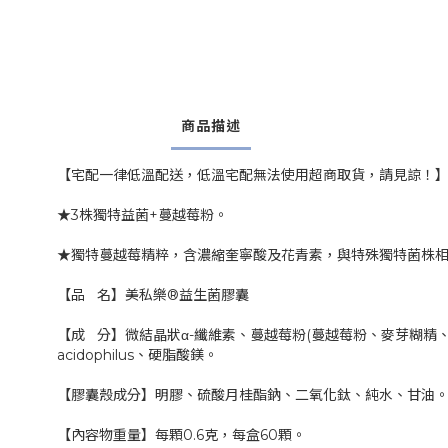
商品描述
【宅配一律低溫配送，低溫宅配無法使用超商取貨，請見諒！
★3株獨特益菌+蔓越莓粉。
★獨特蔓越莓精粹，含濃縮奎寧酸及花青素，與特殊獨特菌株
【品 名】美私樂®益生菌膠囊
【成 分】微結晶狀α-纖維素、蔓越莓粉(蔓越莓粉、麥芽糊精、玉米澱粉、卵磷脂
acidophilus、硬脂酸鎂。
【膠囊殼成分】明膠、硫酸月桂酯鈉、二氧化鈦、純水、甘油
【內容物重量】每顆0.6克，每盒60顆。