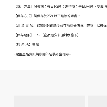
【食用方法】保養期：每日1-2顆；調整期：每日3-4顆，空
【保存方式】請保存於25℃以下陰涼乾燥處。
【注 意 事 項】鋁袋開封後請冷藏存放並儘快食用完畢，以確
【保存期限】二年（產品鋁袋未開封狀態下）
【原 產 地】臺灣。
~完整產品資訊請參閱外包裝彩盒標示~