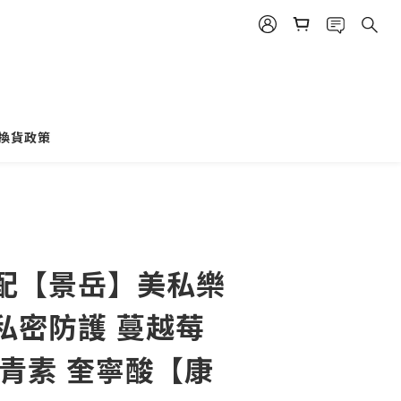
立即購買
換貨政策
宅配【景岳】美私樂
 私密防護 蔓越莓
花青素 奎寧酸【康