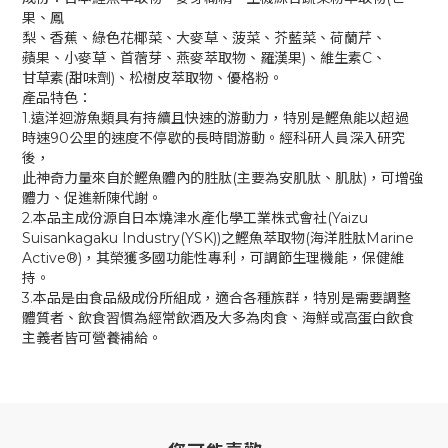
果、鳳
梨、香蕉、綠色花椰菜、大麥草、菠菜、芥藍菜、荷蘭芹、
蘋果、小麥草、首蓿芽、燕麥萃取物、羅漢果)、維生素C、
甘草素(甜味劑)、松樹皮萃取物、優格粉。
產品特色：
1.遠洋迴游魚類具有持續且快速的游動力，特別是鰹魚能以超過
時速90公里的速度不停歇的長時間游動。經科研人員深入研究
後，
此神奇力量來自於鰹魚體內的胜肽(主要為安肌肽、肌肽)，可增強
體力、促進新陳代謝。
2.本品主成份源自日本燒津水產化學工業株式會社(Yaizu
Suisankagaku Industry(YSK))之鰹魚萃取物(海洋胜肽Marine
Active®)，其榮獲多國功能性專利，可調節生理機能，保健維
持。
3.本品是由食品級成份所組成，適合各種族群，特別是需要調整
體質者、飲食習慣為經常飲酒及大多為肉食、海鮮或高蛋白飲食
主義者皆可營養補給。