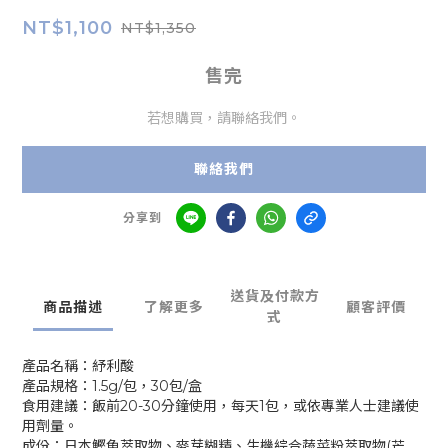
NT$1,100
NT$1,350
售完
若想購買，請聯絡我們。
聯絡我們
分享到
送貨及付款方
商品描述
了解更多
顧客評價
式
產品名稱：紓利酸
產品規格：1.5g/包，30包/盒
食用建議：飯前20-30分鐘使用，每天1包，或依專業人士建議使
用劑量。
成份：日本鰹魚萃取物、麥芽糊精、生機綜合蔬菜粉萃取物(芒