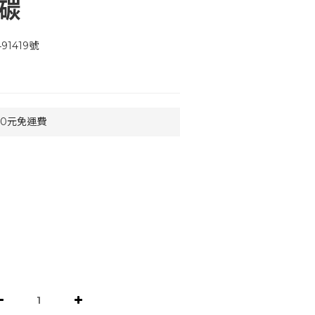
性碳
1419號
90元免運費