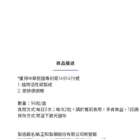
商品描述
*獲得中華民國專利第1491419號
1. 植物活性碳製成
2. 使排便順暢
數量：96粒/盒
食用方式:每日3次；每次2粒。請於餐前食用。多食無益，1日請
保存方式:常溫下避光儲存
製造廠名稱:正和製藥股份有限公司新營廠