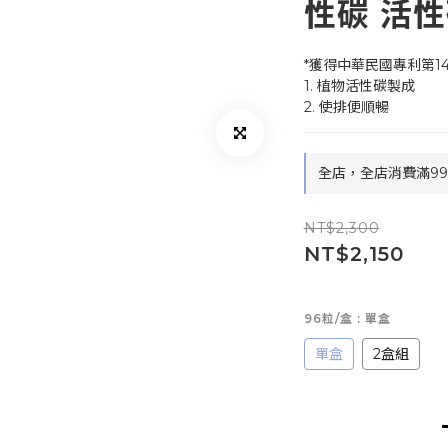
性碳 活
*獲得中華民國專利第149
1. 植物活性碳製成 
2. 使排便順暢
全店，全店消費滿9
NT$2,300
NT$2,150
96粒/盒
: 單盒
單盒
2盒組