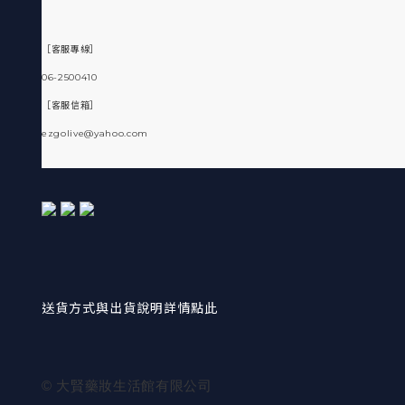
［客服專線］
06-2500410
［客服信箱］
ezgolive@yahoo.com
送貨方式與出貨說明詳情點此
© 大賢藥妝生活館有限公司