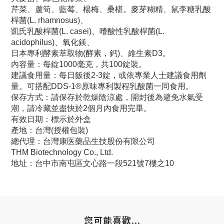
芹菜、蘆筍、藍莓、楊梅、桑椹。麥芽糊精、鼠李糖乳酸
桿菌(L. rhamnosus)、
凱氏乳酸桿菌(L. casei)、嗜酸性乳酸桿菌(L.
acidophilus)、氧化鎂、
日本專利酵素萃取物(酵素，鈣)、維生素D3。
內容量：每錠1000毫克，共100錠裝。
建議食用量：每日飯後2-3錠，或依專業人士建議食用劑
量。可搭配DDS-1®原味專利製程乳酸菌一同食用​。
保存方式：請保存於乾燥陰涼處，開封後為避免水氣受
潮，請冷藏並盡快於2個月內食用完畢。
有效日期：標示於外盒
產地：台灣(授權包裝)
總代理：台灣康医藥品生技股份有限公司
THM Biotechnology Co., Ltd.
地址：台中市南屯區文心路一段521號7樓之10
您可能喜歡...