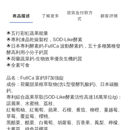
送貨及付款方
商品描述
了解更多
顧客評價
式
🌟五行彩虹蔬果能量
🌟專利凍晶乾燥製程，SOD-Like酵素
🌟日本專利酵素鈣-FullCa 波動酵素鈣，五十多種菌種發
酵高利用小分子鈣質
🌟荷蘭蔬菜鈣-生物效率優良生機鈣質
🌟全素可食
品名：FullCa 富鈣97加強錠​
成份：荷蘭甜菜根萃取物(含L型發酵乳酸鈣)、日本碳酸
鈣、
專利綜合蔬果萃取(SOD-Like酵素活性高達16萬單位/g)：
諾麗果、水蜜桃、荔枝、
紅葡萄柚、紅葡萄、蘋果、石榴、番茄、柳橙、蔓越莓、
草莓、覆盆莓、櫻桃、
黑醋栗、醋栗、白葡萄、胡蘿蔔、百香果、鳳梨、檸檬、
大麥苗、綠色花椰菜、