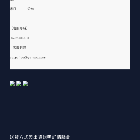
週日 公休
［客服專線］
06-2500410
［客服信箱］
ezgolive@yahoo.com
送貨方式與出貨說明詳情點此