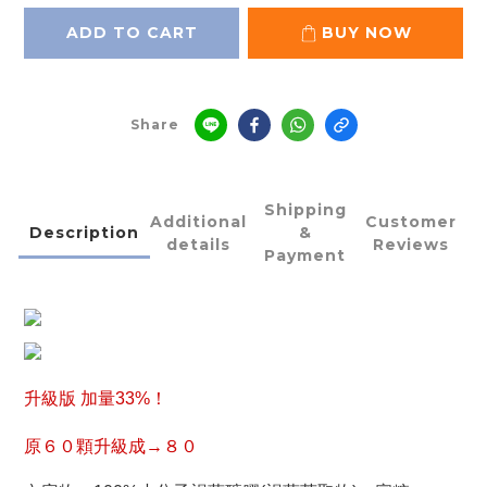
ADD TO CART
BUY NOW
Share
Shipping
Additional
Customer
Description
&
details
Reviews
Payment
升級版 加量33%！
原６０顆升級成→８０