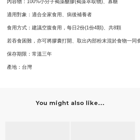
內容物：100%小分子褐藻醣膠(褐藻萃取物)、寡糖
適用對象：適合全家食用、病後補養者
食用方式：建議空腹食用，每日2份(1份4顆)、共8顆
若吞食困難，亦可將膠囊打開、取出內部粉末混於食物一同
保存期限：常溫三年
產地：台灣
You might also like...