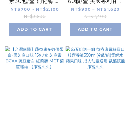
素30包/盒 消化酶 消
60顆/盒 美國專利甘氨
化酵素 益生元 嗜酸乳
酸鋅 全素可食 酵母硒
NT$700 ~ NT$2,100
NT$900 ~ NT$1,620
桿菌 雙歧桿菌 嗜熱鏈
酵母鉻 維他命 維生素
NT$3,600
NT$2,400
球菌 全方位綜合酵素
牛磺酸【康富久久】
ADD TO CART
ADD TO CART
康富久久