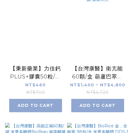
【秉新藥業】力佳鈣
【台灣康醫】衛亢能
PLUS+膠囊50粒/罐
60顆/盒 葫蘆巴萃取
碳酸鈣 維生素D3 康
嗜酸性乳酸桿菌DDS-
NT$460
NT$1,400 ~ NT$4,800
富久久
1 副乾酪乳酸桿菌 比菲
NT$700
NT$6,720
德氏菌 康富久久
ADD TO CART
ADD TO CART