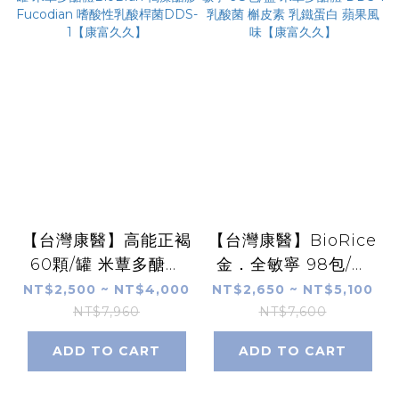
【台灣康醫】高能正褐
【台灣康醫】BioRice
60顆/罐 米蕈多醣體
金．全敏寧 98包/盒
BioBran 褐藻醣膠
米蕈多醣體 DDS-1乳
NT$2,500 ~ NT$4,000
NT$2,650 ~ NT$5,100
Fucodian 嗜酸性乳
酸菌 槲皮素 乳鐵蛋白
NT$7,960
NT$7,600
酸桿菌DDS-1【康富
蘋果風味【康富久久】
ADD TO CART
ADD TO CART
久久】