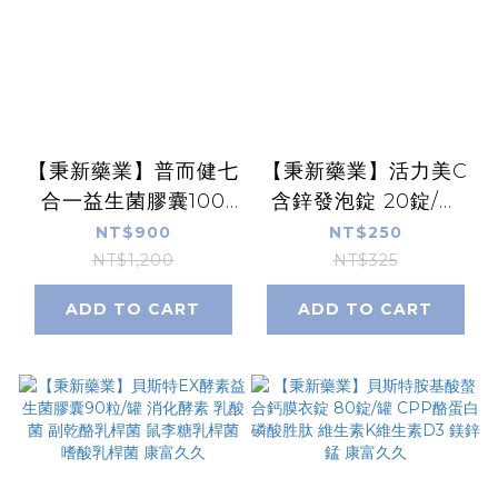
【秉新藥業】普而健七
【秉新藥業】活力美C
合一益生菌膠囊100
含鋅發泡錠 20錠/盒
粒/罐 植物乳酸桿菌 雷
高單位維生素C+鋅 德
NT$900
NT$250
曼氏乳酸桿菌 嗜酸乳
國大廠製造 維他命C
NT$1,200
NT$325
酸桿菌 比菲德氏龍根
發泡錠 康群貝斯特速
ADD TO CART
ADD TO CART
菌 康富久久
補美 康富久久