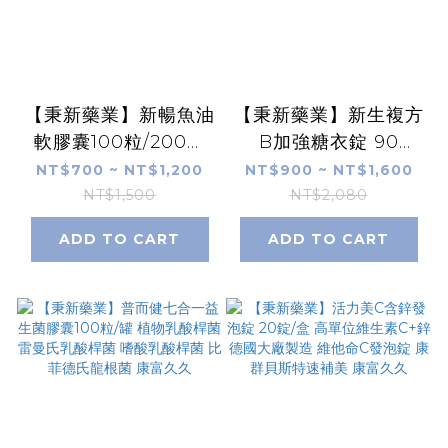
【秉新藥業】新暢魚油
【秉新藥業】新生複方
軟膠囊100粒/200粒
B加強糖衣錠 90
omega3 EPA DHA
錠/180錠 高單位B群
NT$700 ~ NT$1,200
NT$900 ~ NT$1,600
卵磷脂 紅花籽油 大蒜
葉酸生物素 B12B6B2
NT$1,500
NT$2,080
油 維生素E 康富久久
維生素維他命C+E 康
ADD TO CART
ADD TO CART
富久久