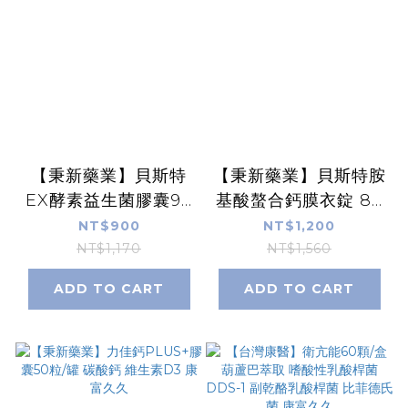
【秉新藥業】貝斯特
【秉新藥業】貝斯特胺
EX酵素益生菌膠囊90
基酸螯合鈣膜衣錠 80
粒/罐 消化酵素 乳酸菌
錠/罐 CPP酪蛋白磷酸
NT$900
NT$1,200
副乾酪乳桿菌 鼠李糖
胜肽 維生素K維生素
NT$1,170
NT$1,560
乳桿菌 嗜酸乳桿菌 康
D3 鎂鋅錳 康富久久
ADD TO CART
ADD TO CART
富久久