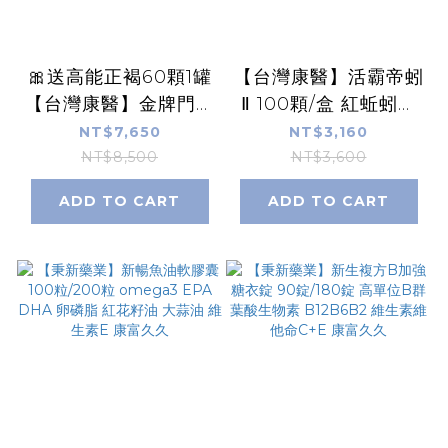
🎀送高能正褐60顆1罐
【台灣康醫】活霸帝蚓
【台灣康醫】金牌門積
Ⅱ 100顆/盒 紅蚯蚓酵
門山 米蕈多醣體30包/
素 蚓激酶 丹參紅景天
NT$7,650
NT$3,160
盒 ​Biobran 硒酵母
決明子 山楂薑黃 白藜
NT$8,500
NT$3,600
米糠萃取 【康富久
蘆醇 輔酵素Q10 康富
ADD TO CART
ADD TO CART
久】
久久