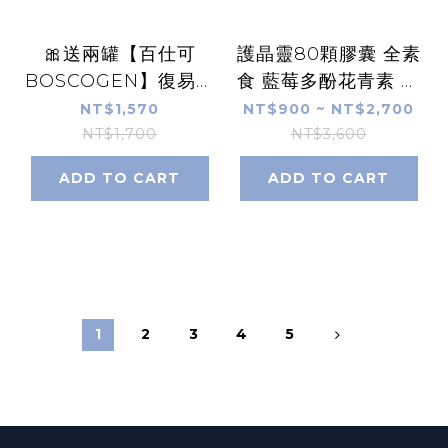
🎀送兩罐【百仕可
護晶靈80顆膠囊 全素
BOSCOGEN】復易佳
食 藍莓多酚花青素 黑
均衡營養素240ml*24
醋栗山桑子 小米草 藻
NT$1,570
NT$900 ~ NT$2,700
罐/箱 18種胺基酸
類DHA 金盞花葉黃素
NT$1,700
NT$3,600
HMB特優蛋白 可管灌
硒酵母【康富久久】
ADD TO CART
ADD TO CART
康富久久
1
2
3
4
5