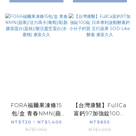
FORA福爾果凍條15
【台灣康醫】FullCa
包/盒 青春NMN(蘋
富鈣97加強錠100錠
果)/活力瑪卡(葡萄)/駐
日本專利波動酵素鈣
NT$720 ~ NT$1,400
NT$850
顏膠原蛋白(荔枝)/樂
小分子鈣質 五行蔬果
NT$1,960
NT$1,000