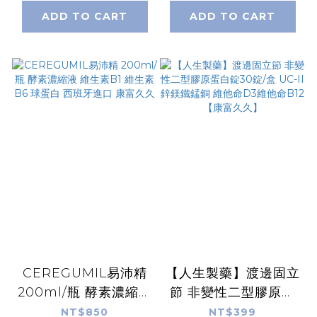
活靈芝蛋白(水蜜桃)
SOD-Like酵素 康富
ADD TO CART
ADD TO CART
康富久久
久久
CEREGUMIL易沛精
【人生製藥】渡邊固立
200ml/瓶 酵素濃縮液
節 非變性二型膠原蛋
維生素B1 維生素B6
白錠30錠/盒 UC-II 鋅
NT$850
NT$399