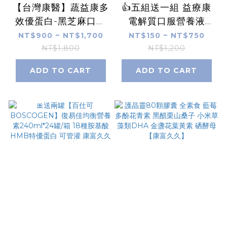
【台灣康醫】蔬益康多
👍五組送一組 益療康
效優蛋白-黑芝麻口味
電解質口服營養液
15包/盒 芝麻素 BCAA
350ml(4罐/組)電解水
NT$900 ~ NT$1,700
NT$150 ~ NT$750
豌豆蛋白 紅藜麥 MCT
蘋果口味 成人幼童適
NT$1,800
NT$1,200
菊苣纖維 【康富久
用 麩醯胺酸 康富久久
ADD TO CART
ADD TO CART
久】