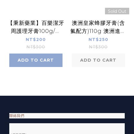
Sold Out
【秉新藥業】百樂潔牙
澳洲皇家蜂膠牙膏(含
周護理牙膏100g/條
氟配方)110g 澳洲進口
CANGENE加拿大技
【康富久久】【公司貨
NT$200
NT$250
術轉移 配方授權 康富
｜具實體店面】｜
NT$300
NT$300
久久
PPLS
ADD TO CART
ADD TO CART
聯絡我們