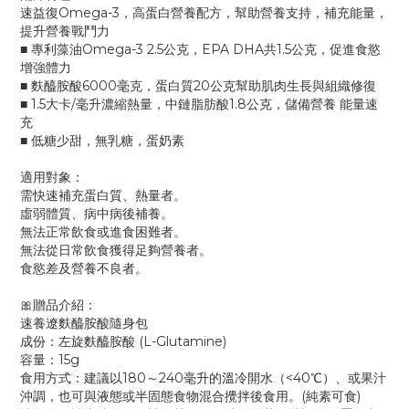
速益復Omega-3，高蛋白營養配方，幫助營養支持，補充能量，
提升營養戰鬥力
■ 專利藻油Omega-3 2.5公克，EPA DHA共1.5公克，促進食慾
增強體力
■ 麩醯胺酸6000毫克，蛋白質20公克幫助肌肉生長與組織修復
■ 1.5大卡/毫升濃縮熱量，中鏈脂肪酸1.8公克，儲備營養 能量速
充
■ 低糖少甜，無乳糖，蛋奶素
適用對象：
需快速補充蛋白質、熱量者。
虛弱體質、病中病後補養。
無法正常飲食或進食困難者。
無法從日常飲食獲得足夠營養者。
食慾差及營養不良者。
🎀贈品介紹：
速養遼麩醯胺酸隨身包
成份：左旋麩醯胺酸 (L-Glutamine)
容量：15g
食用方式：建議以180～240毫升的溫冷開水（<40℃）、或果汁
沖調，也可與液態或半固態食物混合攪拌後食用。(純素可食)