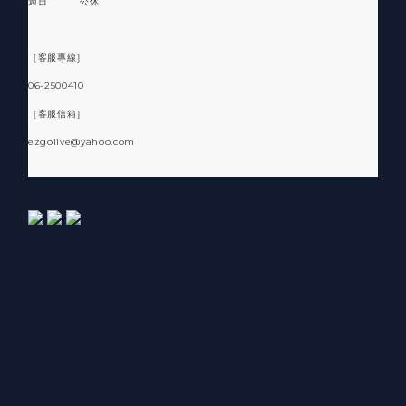
週日 公休
［客服專線］
06-2500410
［客服信箱］
ezgolive@yahoo.com