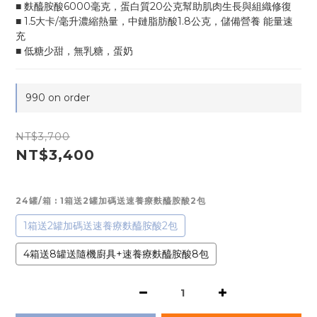
■ 麩醯胺酸6000毫克，蛋白質20公克幫助肌肉生長與組織修復
■ 1.5大卡/毫升濃縮熱量，中鏈脂肪酸1.8公克，儲備營養 能量速
充
■ 低糖少甜，無乳糖，蛋奶
990 on order
NT$3,700
NT$3,400
24罐/箱
: 1箱送2罐加碼送速養療麩醯胺酸2包
1箱送2罐加碼送速養療麩醯胺酸2包
4箱送8罐送隨機廚具+速養療麩醯胺酸8包