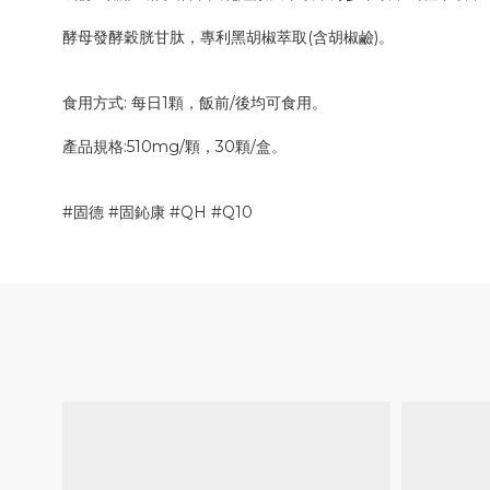
酵母發酵穀胱甘肽，專利黑胡椒萃取(含胡椒鹼)。
食用方式: 每日1顆，飯前/後均可食用。
產品規格:510mg/顆，30顆/盒。
#固德 #固鈊康 #QH #Q10