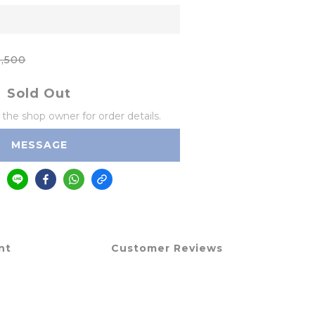
,500
Sold Out
he shop owner for order details.
MESSAGE
nt
Customer Reviews