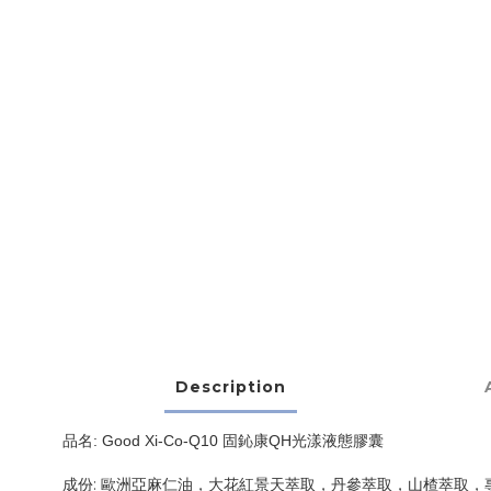
Description
品名: Good Xi-Co-Q10 固鈊康QH光漾液態膠囊
成份: 歐洲亞麻仁油，大花紅景天萃取，丹參萃取，山楂萃取，專利