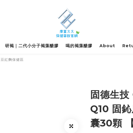
研褐｜二代小分子褐藻醣膠
喝的褐藻醣膠
About
Retu
納豆紅麴保健區
固德生技 G
Q10 固
囊30顆 