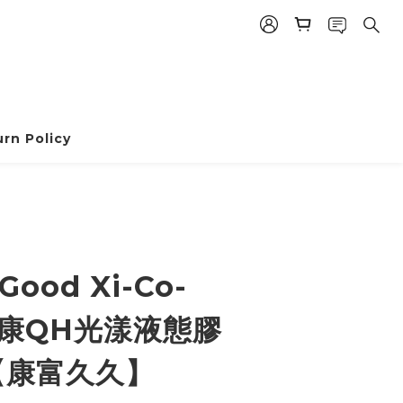
rn Policy
ood Xi-Co-
鈊康QH光漾液態膠
【康富久久】