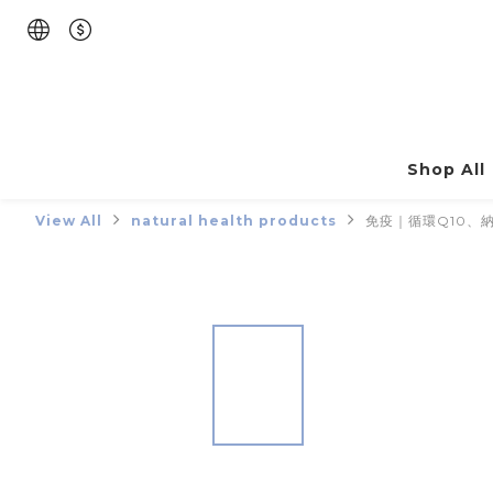
Shop All
View All
natural health products
免疫｜循環Q10、