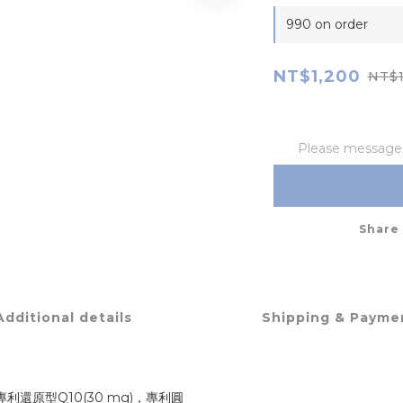
990 on order
NT$1,200
NT$1
Please message t
Share
Additional details
Shipping & Payme
還原型Q10(30 mg)，專利圓