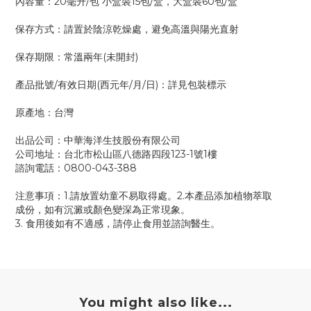
內容量：20毫升/包 小盒裝15包/盒，大盒裝60包/盒
保存方式：請置於陰涼乾燥處，避免高溫與陽光直射
保存期限：常溫兩年(未開封)
產品批號/有效日期(西元年/月/日)：詳見包裝標示
原產地：台灣
出品公司：中華海洋生技股份有限公司
公司地址：台北市松山區八德路四段123-1號1樓
諮詢電話：0800-043-388
注意事項：1.請放置幼童不易取得處。2.本產品添加植物萃取
成份，如有沉澱或顏色變深為正常現象。
3. 食用後如有不適感，請停止食用並諮詢醫生。
You might also like...