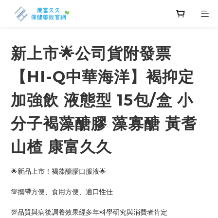
新上市🌟公司貨附發票
【HI-Q中華海洋】褐抑定
加強飲 液態型 15包/盒 小
分子褐藻醣膠 藻寡醣 黃耆
山楂 康富久久
🌟新品上市！褐藻醣膠口服液🌟
💯攜帶方便、食用方便、適口性佳
💯品質與病後調養效果經多年科學研究與消費者肯定