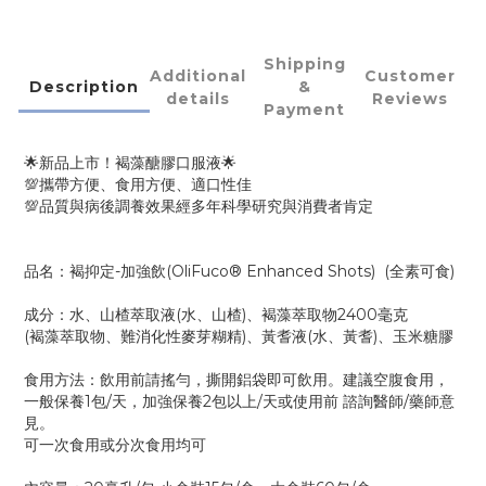
Shipping
Additional
Customer
Description
&
details
Reviews
Payment
🌟新品上市！褐藻醣膠口服液🌟
💯攜帶方便、食用方便、適口性佳
💯品質與病後調養效果經多年科學研究與消費者肯定
品名：褐抑定-加強飲(OliFuco® Enhanced Shots) (全素可食)
成分：水、山楂萃取液(水、山楂)、褐藻萃取物2400毫克
(褐藻萃取物、難消化性麥芽糊精)、黃耆液(水、黃耆)、玉米糖膠
食用方法：飲用前請搖勻，撕開鋁袋即可飲用。建議空腹食用，
一般保養1包/天，加強保養2包以上/天或使用前 諮詢醫師/藥師意
見。
可一次食用或分次食用均可