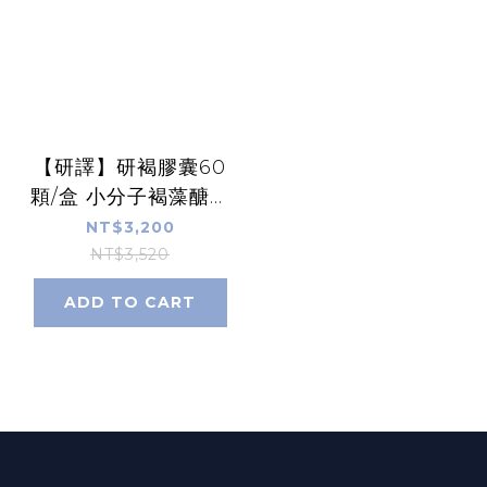
【研譯】研褐膠囊60
顆/盒 小分子褐藻醣膠
多孔高滲透科技 公司
NT$3,200
貨附發票【康富久久】
NT$3,520
ADD TO CART