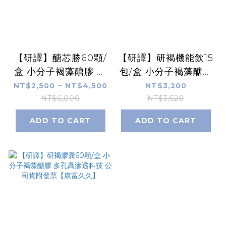
【研譯】醣芯勝60顆/
【研譯】研褐機能飲15
盒 小分子褐藻醣膠 高
包/盒 小分子褐藻醣膠
穩定褐藻素 三護配方
多孔高滲透科技 公司
NT$2,500 ~ NT$4,500
NT$3,200
雙專利 鋅酵母 左旋肉
貨附發票【康富久久】
NT$6,000
NT$3,520
鹼【康富久久】
ADD TO CART
ADD TO CART