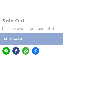
0
Sold Out
he shop owner for order details.
MESSAGE