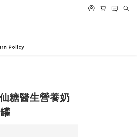
rn Policy
露仙糖醫生營養奶
/罐