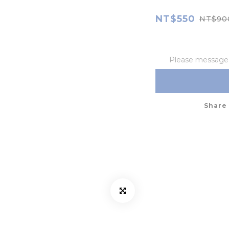
NT$550
NT$90
Please message t
Share