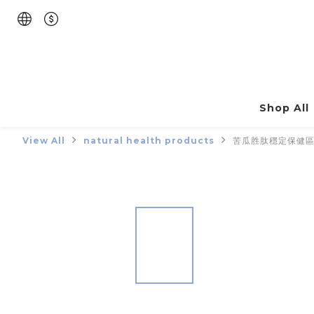
Shop All
View All
natural health products
苦瓜胜肽穩定保健