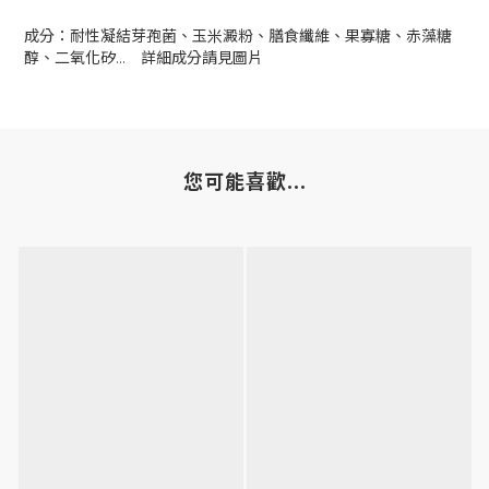
成分：耐性凝結芽孢菌、玉米澱粉、膳食纖維、果寡糖、赤藻糖
醇、二氧化矽… 詳細成分請見圖片
您可能喜歡...