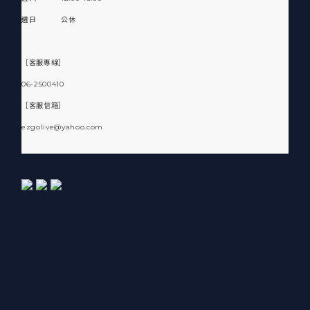
週日 公休
［客服專線］
06-2500410
［客服信箱］
ezgolive@yahoo.com