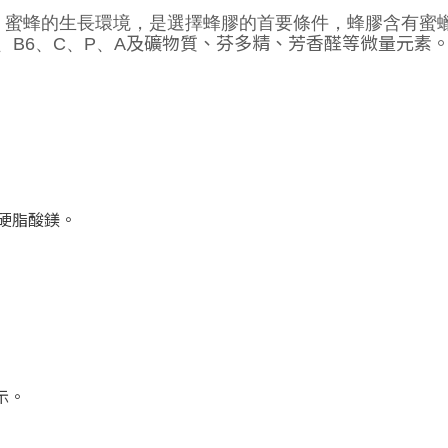
，蜜蜂的生長環境，是選擇蜂膠的首要條件，蜂膠含有蜜
及礦物質、芬多精、芳香醛等微量元素
、
B6
、
C
、
P
、
A
、硬脂酸鎂。
示。