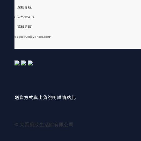
［客服專線］
06-2500410
［客服信箱］
ezgolive@yahoo.com
送貨方式與出貨說明詳情點此
© 大賢藥妝生活館有限公司