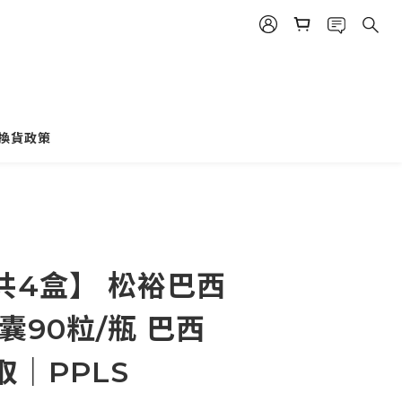
換貨政策
立即購買
共4盒】 松裕巴西
囊90粒/瓶 巴西
｜PPLS