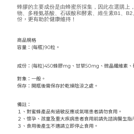
蜂膠的主要成份是由蜂蜜所採集，因此在選購上
物、多種氨基酸、石碳酸和酵素、維生素
B1
、
B2
份，更有助於健康維持！
商品規格
容量：(每瓶)90粒。
成份：(每粒)450蜂膠mg、甘草50mg、微晶纖維素
對象：一般。
保存：開瓶後需保存於乾燥陰涼之處。
備註：
１、對蜜蜂產品有過敏反應或氣喘患者請勿食用。
２、懷孕、孩童及重大疾病患者食用前請先諮詢醫生指
３、食用後產生不適請立即停止食用。