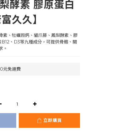
鳳梨酵素 膠原蛋白
康富久久】
骨素、牡蠣殼鈣、貓爪藤、鳳梨酵素、膠
B12、D3等九種成分，可提供骨骼、關
求。
90元免運費
立即購買