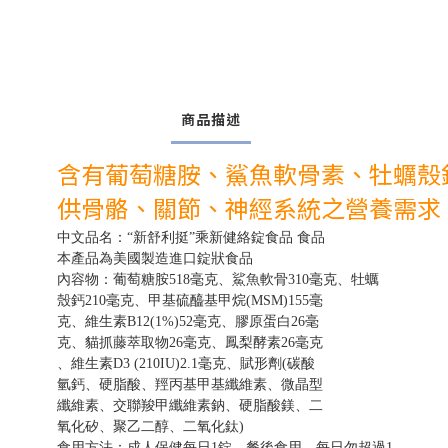
商品描述
含有葡萄糖胺、鯊魚軟骨素、牡蠣殼鈣
供骨骼、關節、神經系統之營養需求
中文品名
：
“新舒利挺”乘新健絡錠食品 食品
本產品為美國製造進口錠狀食品
內容物
：
葡萄糖胺518毫克、鯊魚軟骨310毫克、牡蠣
殼鈣210毫克、甲基硫醯基甲烷(MSM)155毫
克、維生素B12(1%)52毫克、膠原蛋白26毫
克、貓抓藤萃取物26毫克、鳳梨酵素26毫克
、維生素D3 (210IU)2.1毫克、賦形劑(碳酸
氫鈣、硬脂酸、羥丙基甲基纖維素、微晶型
纖維素、交聯羧甲纖維素鈉、硬脂酸鎂、二
氧化矽、聚乙二醇、二氧化鈦)
食用方法
：
成人保健每日1錠
，
餐後食用
，
每日勿超過1