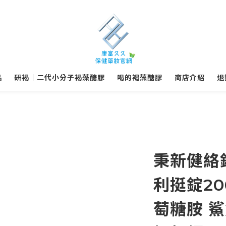
品
研褐｜二代小分子褐藻醣膠
喝的褐藻醣膠
商店介紹
退
秉新健絡錠
利挺錠20
萄糖胺 鯊