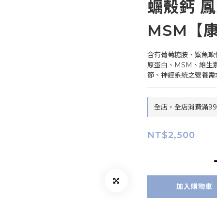
蠣殼鈣 
MSM【
含有葡萄糖胺、鯊魚軟
原蛋白、MSM、維生素
節、神經系統之營養需
全店，全店消費滿9
NT$2,500
加入購物車