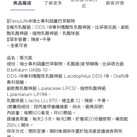
商品描述
了解更多
顧客評價
式
🎖️FenuLife®瑞士專利葫蘆巴萃取物
🎖️複方乳酸菌：DDS-1®專利嗜酸性乳酸桿菌、比菲德氏菌、副乾
酪乳酸桿菌、植物乳酸桿菌、乳酸球菌
🎖️草本營養：陳皮+牛蒡
✨全素可食
品名：衛亢能
成份：瑞士專利葫蘆巴萃取物、乳酸菌(麥芽糊精、比菲德氏菌
B.bifidum UABb-10、
DDS-1®專利嗜酸性乳酸桿菌 L.acidophilus DDS-1®、Orafti®
專利菊糖、
副乾酪乳酸桿菌 L.paracasei LPC12、植物乳酸桿菌
L.plantarum LP198、
乳酸球菌 L.lactis LLL970、維生素 C)、陳皮、牛蒡。
(膠囊殼成份：羥丙基甲基纖維素、純水、鹿角菜膠)
內容量：每顆500毫克，共60顆裝。
建議食用量：每天2-3次，每次2顆，於餐前20分鐘使用，需搭配
250c.c.開水。
保存方式：預防受潮，開封後請保存置於陰涼處並儘速食用完