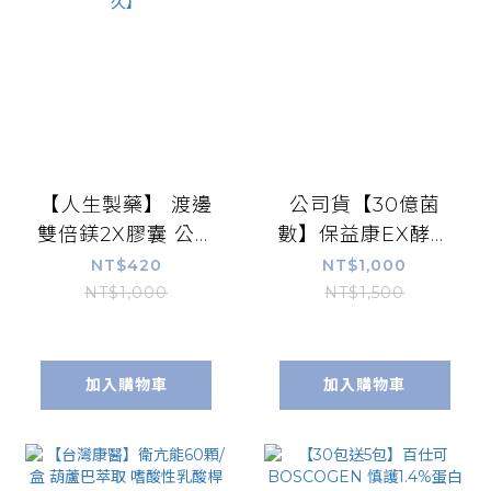
【人生製藥】 渡邊
公司貨【30億菌
雙倍鎂2X膠囊 公司
數】保益康EX酵素
貨 實體店面 60粒/
益生菌膠囊100顆/
NT$420
NT$1,000
盒 檸檬酸鎂 甘胺酸
罐｜善玉菌、15種
NT$1,000
NT$1,500
鎂 維他命D3 葡萄
菌種、8種酵素
糖酸鋅【康富久
久】
加入購物車
加入購物車