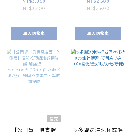
【HI-Q中華海洋】
粒 實體店面 公司貨
NT$3,060
NT$2,500
褐抑定 小分子褐藻
免運 附發票 黑納豆
NT$3,400
NT$2,800
醣膠60顆/盒
銀杏果 紅麴【康富
OliFuco 藻寡糖
久久】
加入購物車
加入購物車
售完
【公司貨｜具實體
✨多罐送沖泡杯或保