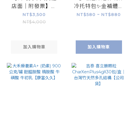
店面｜附發票】德
冷托特包✨金補體素
胺芯頂級液態精胺
(初乳A+/鉻100/關
NT$3,500
NT$580 ~ NT$880
酸-加強型L-
健/金好眠/力健/康
NT$4,000
Arginine8500mg(25mlx14
健)
瓶/盒)｜德國原裝進
口、喝的精胺酸
加入購物車
加入購物車