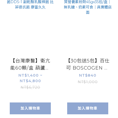
【台灣康醫】衛亢
【30包送5包】百仕
能60顆/盒 葫蘆巴
可 BOSCOGEN 慎
萃取 嗜酸性乳酸桿
護1.4%蛋白質營養
NT$1,400 ~
NT$840
NT$4,800
菌DDS-1 副乾酪乳
素粉劑45gx35包/
NT$1,000
NT$6,720
酸桿菌 比菲德氏菌
盒｜無乳糖、奶素
康富久久
可食｜具實體店面
加入購物車
加入購物車