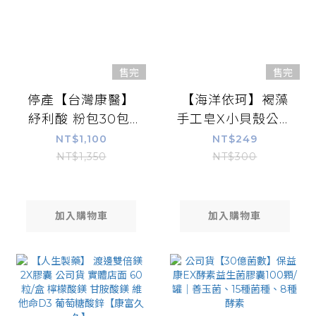
售完
售完
停產【台灣康醫】
【海洋依珂】褐藻
紓利酸 粉包30包/
手工皂X小貝殼公益
盒 日本鰹魚萃取物
聯名款(尤加利/檸檬
NT$1,100
NT$249
松樹皮萃取物MSM
馬鞭草)Ocean
NT$1,350
NT$300
生機綜合蔬菜粉萃
Re-New ® by Hi-
取物 康富久久
Q beauty
加入購物車
加入購物車