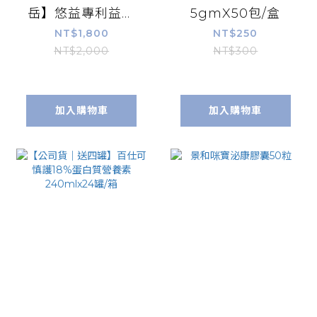
岳】悠益專利益生
5gmX50包/盒
菌粉包60包/盒(原
NT$1,800
NT$250
咕嚕好菌多) 消化酵
NT$2,000
NT$300
素 果寡糖 菊苣纖維
木寡醣 益生元 後生
元 康富久久
加入購物車
加入購物車