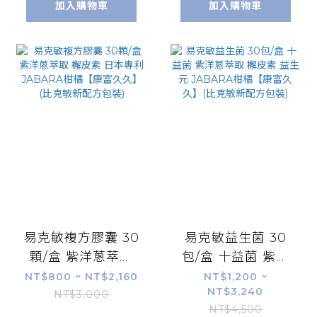
物、銀杏果粉末
加入購物車
加入購物車
易克敏複方膠囊 30
易克敏益生菌 30
顆/盒 紫洋蔥萃取
包/盒 十益菌 紫洋
檞皮素 日本專利
蔥萃取 檞皮素 益生
NT$800 ~ NT$2,160
NT$1,200 ~
NT$3,240
JABARA柑橘【康
元 JABARA柑橘
NT$3,000
NT$4,500
富久久】(比克敏新
【康富久久】(比克