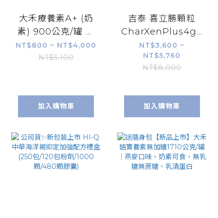
大禾療養素A+ (奶
吉泰 喜立勝顆粒
素) 900公克/罐 麩
CharXenPlus4gX30
醯胺酸 精胺酸 牛磺
包/盒｜台灣竹天然
NT$800 ~ NT$4,000
NT$3,600 ~
NT$5,760
酸 牛初乳【康富久
多孔結構【公司
NT$5,100
NT$8,000
久】
貨】
加入購物車
加入購物車