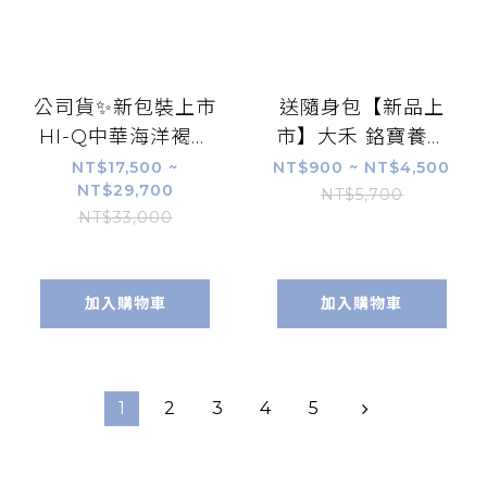
公司貨✨新包裝上市
送隨身包【新品上
HI-Q中華海洋褐抑
市】大禾 鉻寶養素
定加強配方禮盒
無加糖1710公克/罐
NT$17,500 ~
NT$900 ~ NT$4,500
NT$29,700
(250包/120包粉
｜燕麥口味、奶素
NT$5,700
NT$33,000
劑/1000顆/480顆
可食、無乳糖無蔗
膠囊)
糖、乳清蛋白
加入購物車
加入購物車
1
2
3
4
5