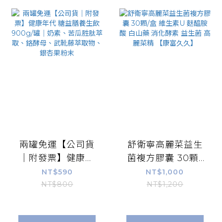
兩罐免運【公司貨
舒衛寧高麗菜益生
｜附發票】健康年
菌複方膠囊 30顆/
代 糖益膳養生飲
盒 維生素U 麩醯胺
NT$590
NT$1,000
900g/罐｜奶素、
酸 白山藥 消化酵素
NT$800
NT$1,200
苦瓜胜肽萃取、鉻
益生菌 高麗菜精
酵母、武靴藤萃取
【康富久久】