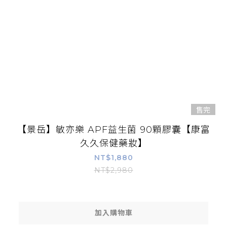
售完
【景岳】敏亦樂 APF益生菌 90顆膠囊【康富
久久保健藥妝】
NT$1,880
NT$2,980
加入購物車