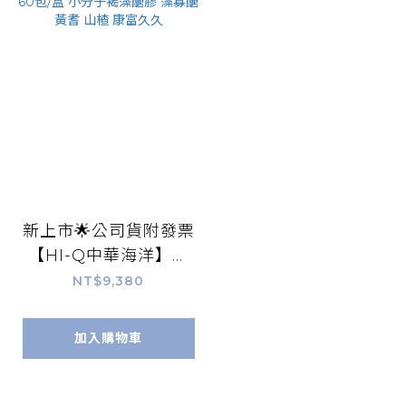
新上市🌟公司貨附發票
【HI-Q中華海洋】褐
抑定加強飲 液態型 60
NT$9,380
包/盒 小分子褐藻醣膠
藻寡醣 黃耆 山楂 康富
加入購物車
久久