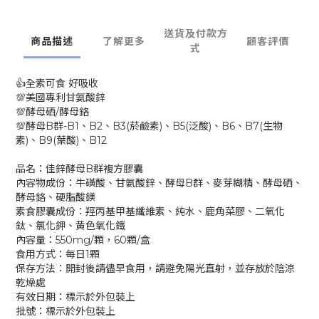
送貨及付款方
商品描述
了解更多
顧客評價
式
👍全素可食 好吸收
💯美國專利甘氨酸鋅
💯酵母硒/酵母鉻
💯酵母B群-B1、B2、B3(菸鹼素)、B5(泛酸)、B6、B7(生物
素)、B9(葉酸)、B12
品名：佳鋅酵母B群複方膠囊
內容物成份：牛磺酸、甘氨酸鋅、酵母B群、麥芽糊精、酵母硒、
酵母鉻、硬脂酸鎂
素食膠囊成份：羥丙基甲基纖維素、純水、鹿角菜膠、二氧化
鈦、氯化鉀、黄色氧化鐵
內容量：550mg/顆，60顆/盒
食用方式：每日1顆
保存方法：開封後請儘早食用，請避免陽光直射，並存放於陰涼
乾燥處
有效日期：標示於外包裝上
批號：標示於外包裝上