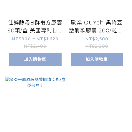
佳鋅酵母B群複方膠囊
歐業 OUYeh 黑納豆
60顆/盒 美國專利甘氨
激酶軟膠囊 200/粒 實
酸鋅 全素可食 酵母硒
體店面 公司貨 免運 附
NT$900 ~ NT$1,620
NT$2,500
酵母鉻 維他命 維生素
發票 黑納豆 銀杏果 紅
NT$2,400
NT$2,800
牛磺酸【康富久久】
麴【康富久久】
加入購物車
加入購物車