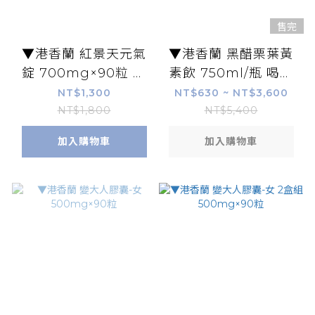
售完
▼港香蘭 紅景天元氣
▼港香蘭 黑醋栗葉黃
錠 700mg×90粒 單
素飲 750ml/瓶 喝的
罐組
葉黃素 具實體店面
NT$1,300
NT$630 ~ NT$3,600
NT$1,800
NT$5,400
加入購物車
加入購物車