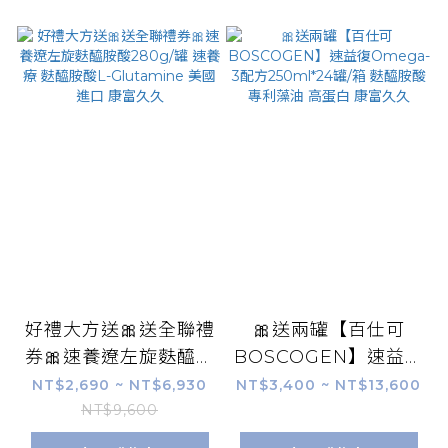
好禮大方送🎀送全聯禮
🎀送兩罐【百仕可
券🎀速養遼左旋麩醯胺
BOSCOGEN】速益復
酸280g/罐 速養療 麩
Omega-3配方
NT$2,690 ~ NT$6,930
NT$3,400 ~ NT$13,600
醯胺酸L-Glutamine
250ml*24罐/箱 麩醯
NT$9,600
美國進口 康富久久
胺酸 專利藻油 高蛋白