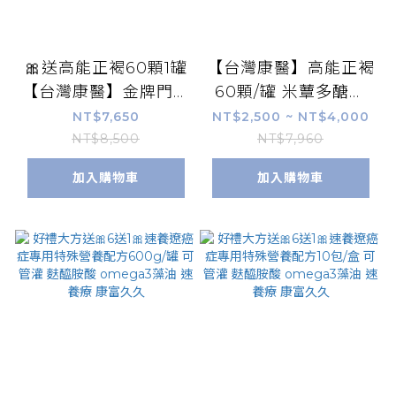
🎀送高能正褐60顆1罐
【台灣康醫】高能正褐
【台灣康醫】金牌門積
60顆/罐 米蕈多醣體
門山 米蕈多醣體30包/
BioBran 褐藻醣膠
NT$7,650
NT$2,500 ~ NT$4,000
盒 ​Biobran 硒酵母
Fucodian 嗜酸性乳
NT$8,500
NT$7,960
米糠萃取 【康富久
酸桿菌DDS-1【康富
加入購物車
加入購物車
久】
久久】