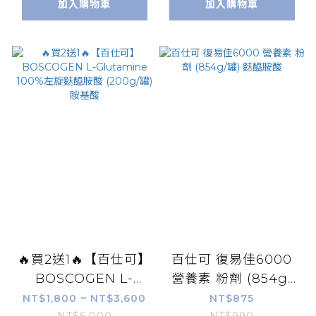
加入購物車
加入購物車
康富久久
🔥買2送1🔥【百仕可】
百仕可 復易佳6000
BOSCOGEN L-
營養素 粉劑 (854g/
Glutamine 100%左
罐) 麩醯胺酸
NT$1,800 ~ NT$3,600
NT$875