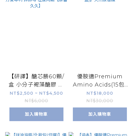
【研譯】醣芯勝60顆/
優胺適Premium
盒 小分子褐藻醣膠 高
Amino Acids(15包/
穩定褐藻素 三護配方
盒) 【買12送3(共15
NT$2,500 ~ NT$4,500
NT$18,000
雙專利 鋅酵母 左旋肉
盒)】天然胺基酸
NT$6,000
NT$30,000
鹼【康富久久】
加入購物車
加入購物車