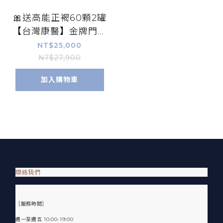
🎀送高能正褐60顆2罐
【台灣康醫】金牌門積
門山 米蕈多醣體105
NT$25,000
包/盒 ​Biobran 硒酵
NT$27,900
母 米糠萃取 【康富久
加入購物車
久】
聯絡我們
［服務時間］
週一至週五 10:00-19:00