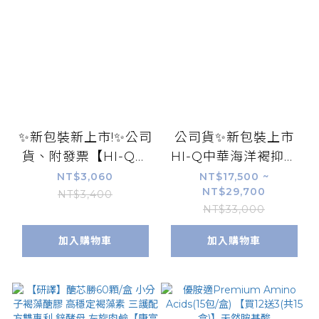
✨新包裝新上市!✨公司
公司貨✨新包裝上市
貨、附發票【HI-Q中
HI-Q中華海洋褐抑定
華海洋】褐抑定 小分
加強配方禮盒(250
NT$3,060
NT$17,500 ~
NT$29,700
子褐藻醣膠60顆/盒
包/120包粉劑/1000
NT$3,400
NT$33,000
OliFuco 藻寡糖
顆/480顆膠囊)
加入購物車
加入購物車