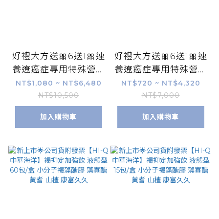
好禮大方送🎀6送1🎀速
好禮大方送🎀6送1🎀速
養遼癌症專用特殊營養
養遼癌症專用特殊營養
配方600g/罐 可管灌
配方10包/盒 可管灌
NT$1,080 ~ NT$6,480
NT$720 ~ NT$4,320
麩醯胺酸 omega3藻
麩醯胺酸 omega3藻
NT$10,500
NT$7,000
油 速養療 康富久久
油 速養療 康富久久
加入購物車
加入購物車