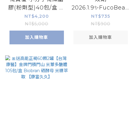
膠(粉劑型)40包/盒 平
2026.1.9✨FucoBeauty
衡配方 苦瓜胜肽複方
藻復元小分子褐藻醣膠
NT$4,200
NT$735
第三代 褐醣安粉劑 全
凝膠30ml/支｜純天然
NT$5,000
NT$900
素
海洋及海草成份
加入購物車
加入購物車