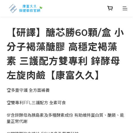
【研譯】醣芯勝60顆/盒 小
分子褐藻醣膠 高穩定褐藻
素 三護配方雙專利 鋅酵母
左旋肉鹼【康富久久】
🏆多重守護 全方面補養
🏆雙專利FFL三護配方 全素可食
💯含鋅酵母為胰島素及多種酵素成份 有助維持蛋白質、醣類、能
量正常代謝