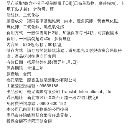
昆布萃取物(含小分子褐藻醣膠 FOII)(昆布萃取物、麥芽糊精)、卡
尼丁(L-肉鹼)、鋅酵母、硬
脂酸鎂、二氧化矽
膠囊成分：羥丙基甲基纖維素、純水、鹿角菜膠、黃色氧化鐵、
氯化鉀、二氧化鈦、黑色氧化鐵
食用方式：一般保養每日2穎、加強保養每日4顆，可搭配開水
食用，一日請勿超過4顆，多食無益
內容量：530毫克/顆，60顆/盒
儲存方式：請存放於乾燥陰涼處，避免陽光直射與孩童容易取得
處，產品拆封後應立即食用
有效日期：標示於外包裝(西元年.月.日)
保存期限：常溫二年
原產地：台灣
委託製造：龍杏生技製藥股份有限公司
工廠登記證編號：99658188
出品公司：輕采國際有限公司 Translab International., Ltd.
通訊地址：新北市汐止區新台五路一段77號4樓之6
免付費諮詢專線：0800-600-182
本公司已向富邦產物保險公司投保
產品責任險總額新台幣壹仟萬元整，
投保金額不等同理賠金額