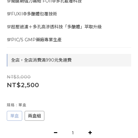
💯關鍵期強力補給 FOII®多孔載覆科技
💯FUXII®多醣體包覆技術
💯超壓過濾＋多孔高滲透科技「多醣體」萃取升級
💯PIC/S GMP藥廠專業生產
全店，全店消費滿990元免運費
NT$3,000
NT$2,500
規格
: 單盒
單盒
兩盒組