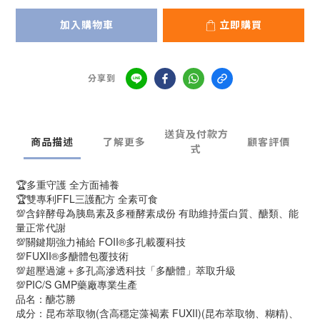
加入購物車
立即購買
分享到
送貨及付款方
商品描述
了解更多
顧客評價
式
🏆多重守護 全方面補養
🏆雙專利FFL三護配方 全素可食
💯含鋅酵母為胰島素及多種酵素成份 有助維持蛋白質、醣類、能
量正常代謝
💯關鍵期強力補給 FOII®多孔載覆科技
💯FUXII®多醣體包覆技術
💯超壓過濾＋多孔高滲透科技「多醣體」萃取升級
💯PIC/S GMP藥廠專業生產
品名：醣芯勝
成分：昆布萃取物(含高穩定藻褐素 FUXII)(昆布萃取物、糊精)、