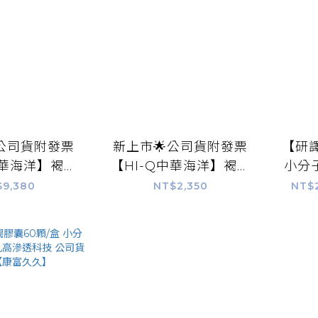
公司貨附發票
新上市🌟公司貨附發票
【研譯
中華海洋】褐抑
【HI-Q中華海洋】褐抑
小分
液態型 60包/
定加強飲 液態型 15包/
褐藻
$9,380
NT$2,350
NT$2
褐藻醣膠 藻寡
盒 小分子褐藻醣膠 藻寡
鋅酵
山楂 康富久久
醣 黃耆 山楂 康富久久