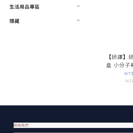
生活用品專區
隱藏
【研譯】研
盒 小分子
高滲透科
NT
票【
NT
聯絡我們