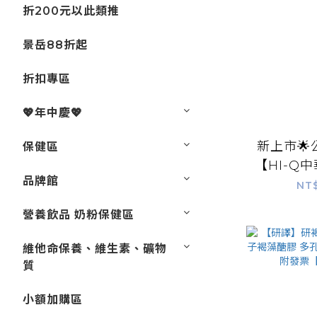
折200元以此類推
景岳88折起
折扣專區
💖年中慶💖
新上市
保健區
【HI-Q
品牌館
定加強飲 
NT
盒 小分子
營養飲品 奶粉保健區
醣 黃耆 
維他命保養、維生素、礦物
質
小額加購區