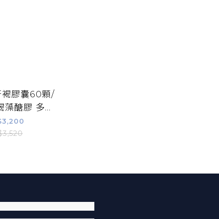
褐膠囊60顆/
褐藻醣膠 多孔
技 公司貨附發
$3,200
康富久久】
$3,520