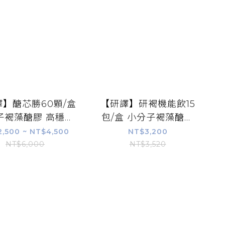
】醣芯勝60顆/盒
【研譯】研褐機能飲15
子褐藻醣膠 高穩定
包/盒 小分子褐藻醣膠
素 三護配方雙專利
多孔高滲透科技 公司貨
,500 ~ NT$4,500
NT$3,200
母 左旋肉鹼【康富
附發票【康富久久】
NT$6,000
NT$3,520
久久】