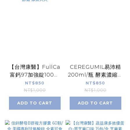
【台灣康醫】FullCa
CEREGUMIL易沛精
富鈣97加強錠100錠
200ml/瓶 酵素濃縮液
日本專利波動酵素鈣
維生素B1 維生素B6
NT$850
NT$850
小分子鈣質 五行蔬果
球蛋白 西班牙進口 康
NT$1,000
NT$1,000
SOD-Like酵素 康富
富久久
ADD TO CART
ADD TO CART
久久