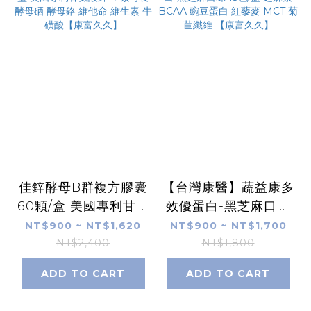
佳鋅酵母B群複方膠囊
【台灣康醫】蔬益康多
60顆/盒 美國專利甘氨
效優蛋白-黑芝麻口味
酸鋅 全素可食 酵母硒
15包/盒 芝麻素 BCAA
NT$900 ~ NT$1,620
NT$900 ~ NT$1,700
酵母鉻 維他命 維生素
豌豆蛋白 紅藜麥 MCT
NT$2,400
NT$1,800
牛磺酸【康富久久】
菊苣纖維 【康富久
ADD TO CART
ADD TO CART
久】