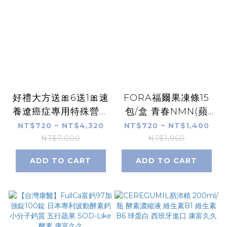
好禮大方送🎀6送1🎀速
FORA福爾果凍條15
養遼癌症專用特殊營養
包/盒 青春NMN(蘋
配方10包/盒 可管灌
果)/活力瑪卡(葡萄)/駐
NT$720 ~ NT$4,320
NT$720 ~ NT$1,400
麩醯胺酸 omega3藻
顏膠原蛋白(荔枝)/樂
NT$7,000
NT$1,960
油 速養療 康富久久
活靈芝蛋白(水蜜桃)
ADD TO CART
ADD TO CART
康富久久