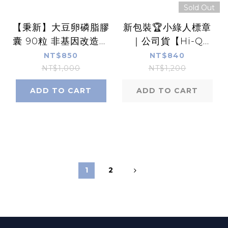
Sold Out
【秉新】大豆卵磷脂膠
新包裝🏆小綠人標章
囊 90粒 非基因改造大
｜公司貨【Hi-Q
豆 磷脂質 美國進口 康
health】Hi-Q鱸魚精
NT$850
NT$840
富久久 實體藥局
(60ml*5包/盒)
NT$1,000
NT$1,200
ADD TO CART
ADD TO CART
1
2