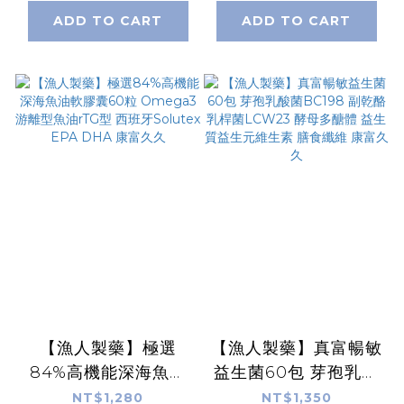
鐵蛋白 無蔗糖奶素順
灌鈣胜肽酪蛋白CPP
ADD TO CART
ADD TO CART
暢 康富久久
UC-II雞冠萃取 康富久
久
【漁人製藥】極選
【漁人製藥】真富暢敏
84%高機能深海魚油
益生菌60包 芽孢乳酸
軟膠囊60粒
菌BC198 副乾酪乳桿
NT$1,280
NT$1,350