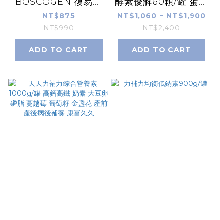
BOSCOGEN 復易佳
酵素優解60顆/罐 蛋白
倍基營養素雙蛋白配方
質分解酵素 胜肽分解
NT$875
NT$1,060 ~ NT$1,900
粉劑819g/罐 BCAA
酵素 鳳梨蛋白酵素 木
NT$990
NT$2,400
支鏈胺基酸 HMB 18%
瓜蛋白酵素 蛋白酶分
ADD TO CART
ADD TO CART
蛋白質 乳清蛋白 大豆
解酶 康富久久
蛋白 康富久久