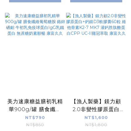
美力速康糖益膳初乳精
【漁人製藥】鎂力顧
華900g/罐 膳食纖維
2.0非變性膠原蛋白
葡萄糖胺 鉻鋅硒鉬 牛
+鈣鎂D3軟膠囊60粒
NT$790
NT$1,600
初乳免疫球蛋白IgG乳
維他骨素K2-7 MK7
NT$850
NT$1,800