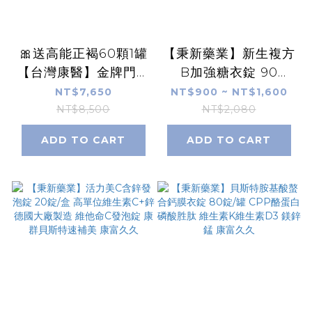
🎀送高能正褐60顆1罐
【秉新藥業】新生複方
【台灣康醫】金牌門積
B加強糖衣錠 90
門山 米蕈多醣體30包/
錠/180錠 高單位B群
NT$7,650
NT$900 ~ NT$1,600
盒 ​Biobran 硒酵母
葉酸生物素 B12B6B2
NT$8,500
NT$2,080
米糠萃取 【康富久
維生素維他命C+E 康
ADD TO CART
ADD TO CART
久】
富久久