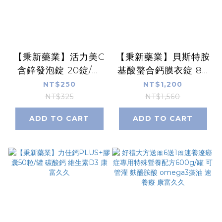
【秉新藥業】活力美C
【秉新藥業】貝斯特胺
含鋅發泡錠 20錠/盒
基酸螯合鈣膜衣錠 80
高單位維生素C+鋅 德
錠/罐 CPP酪蛋白磷酸
NT$250
NT$1,200
國大廠製造 維他命C
胜肽 維生素K維生素
NT$325
NT$1,560
發泡錠 康群貝斯特速
D3 鎂鋅錳 康富久久
ADD TO CART
ADD TO CART
補美 康富久久