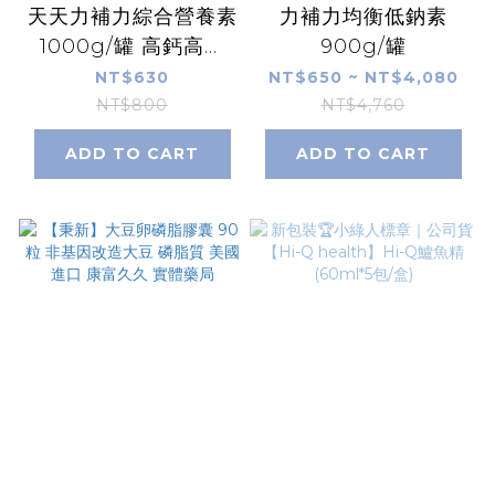
天天力補力綜合營養素
力補力均衡低鈉素
1000g/罐 高鈣高鐵
900g/罐
奶素 大豆卵磷脂 蔓越
NT$630
NT$650 ~ NT$4,080
莓 葡萄籽 金盞花 產前
NT$800
NT$4,760
產後病後補養 康富久
ADD TO CART
ADD TO CART
久