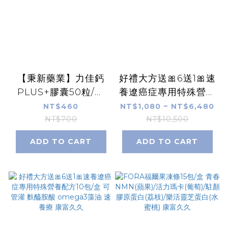
【秉新藥業】力佳鈣
好禮大方送🎀6送1🎀速
PLUS+膠囊50粒/罐
養遼癌症專用特殊營養
碳酸鈣 維生素D3 康
配方600g/罐 可管灌
NT$460
NT$1,080 ~ NT$6,480
富久久
麩醯胺酸 omega3藻
NT$700
NT$10,500
油 速養療 康富久久
ADD TO CART
ADD TO CART