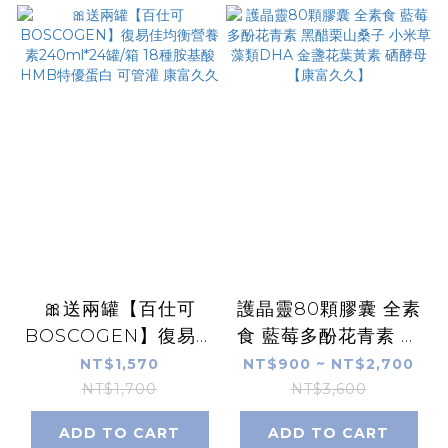
🎀送兩罐【百仕可
護晶靈80顆膠囊 全素
BOSCOGEN】復易佳
食 藍莓多酚花青素 黑
均衡營養素240ml*24
醋栗山桑子 小米草 藻
NT$1,570
NT$900 ~ NT$2,700
罐/箱 18種胺基酸
類DHA 金盞花葉黃素
NT$1,700
NT$3,600
HMB特優蛋白 可管灌
硒酵母【康富久久】
ADD TO CART
ADD TO CART
康富久久