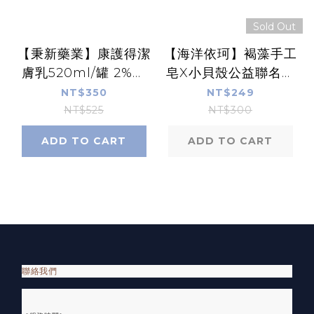
Sold Out
【秉新藥業】康護得潔
【海洋依珂】褐藻手工
膚乳520ml/罐 2%水
皂X小貝殼公益聯名款
楊酸 膠原蛋白玻尿酸
(尤加利/檸檬馬鞭
NT$350
NT$249
ALL IN ONE 親膚配
草)Ocean Re-New
NT$525
NT$300
方 清潔+保養 康富久
® by Hi-Q beauty
ADD TO CART
ADD TO CART
久
聯絡我們