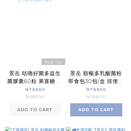
Sold Out
景岳 咕嚕好菌多益生
景岳 順暢多乳酸菌粉
菌膠囊60粒 果寡糖 膳
即食包30包/盒 排便順
食纖維 消化酵素【可
暢
NT$600
NT$600
配合低溫宅配】
NT$700
NT$800
ADD TO CART
ADD TO CART