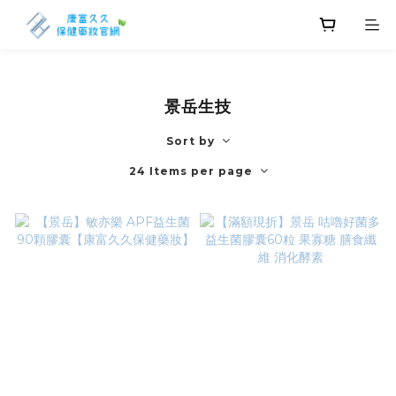
景岳生技
Sort by
24 Items per page