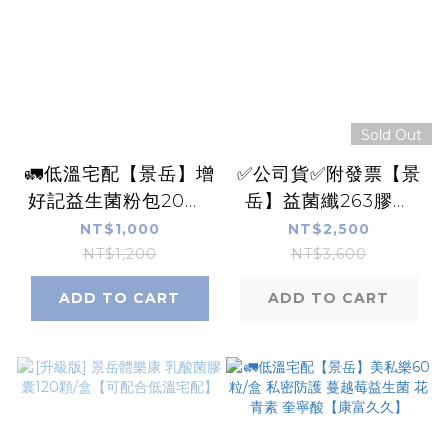
Sold Out
🚛低溫宅配【景岳】增
✅公司貨✅附發票【景
好記益生菌粉包20包/
岳】益菌纖263膠囊
盒 4益菌+益生元 金盞
150粒/盒｜具實體店面
NT$1,000
NT$2,500
花葉黃素 磷脂醯絲胺
【康富久久】
NT$1,200
NT$3,600
酸 大豆卵磷脂 【康富
ADD TO CART
ADD TO CART
久久】