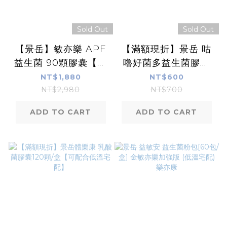
Sold Out
Sold Out
【景岳】敏亦樂 APF
【滿額現折】景岳 咕
益生菌 90顆膠囊【康
嚕好菌多益生菌膠囊
富久久保健藥妝】
60粒 果寡糖 膳食纖維
NT$1,880
NT$600
消化酵素
NT$2,980
NT$700
ADD TO CART
ADD TO CART