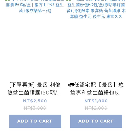
[下單再折] 景岳 利健
🚛低溫宅配【景岳】悠
敏益生菌膠囊150顆/盒
益專利益生菌粉包60
| 複方 LP33 益生菌
包/盒(原咕嚕好菌多)
NT$2,500
NT$1,800
(敏亦樂第三代)
消化酵素 果寡糖 菊苣
NT$3,000
NT$2,000
纖維 木寡醣 益生元 後
ADD TO CART
ADD TO CART
生元 康富久久