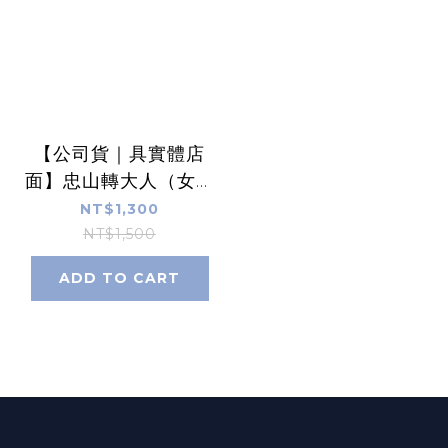
【公司貨｜具實體店
面】忠山轉大人（女／
男）黃金成長配方膠囊
NT$1,300
90顆/盒
NT$1,500
ADD TO CART