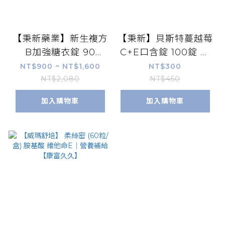
【秉新藥業】新生複方
【秉新】貝斯特蔓越莓
B加強糖衣錠 90
C+E口含錠 100錠 維
錠/180錠 高單位B群
生素C 維生素E 前花
NT$900 ~ NT$1,600
NT$300
葉酸生物素 B12B6B2
青素 膠原蛋白 葡萄籽
NT$2,080
NT$450
維生素維他命C+E 康
抗氧化 康富久久 實體
加入購物車
加入購物車
富久久
藥局