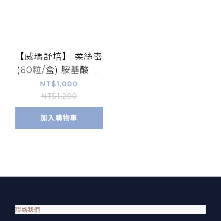
【威瑪舒培】 柔絲密
(60粒/盒) 胺基酸 維
他命E｜營養補給【康
NT$1,000
富久久】
NT$1,200
加入購物車
聯絡我們