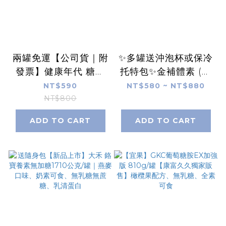
兩罐免運【公司貨｜附
✨多罐送沖泡杯或保冷
發票】健康年代 糖益
托特包✨金補體素 (初
膳養生飲900g/罐｜
乳A+/鉻100/關健/金
NT$590
NT$580 ~ NT$880
奶素、苦瓜胜肽萃取、
好眠/力健/康健)
NT$800
鉻酵母、武靴藤萃取
ADD TO CART
ADD TO CART
物、銀杏果粉末