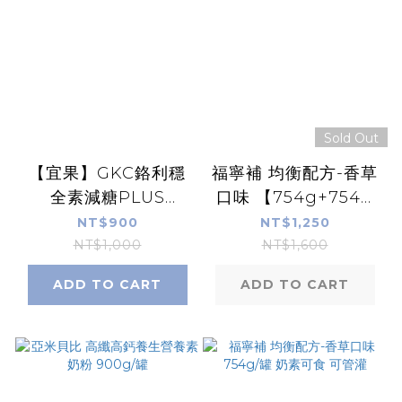
Sold Out
【宜果】GKC鉻利穩
福寧補 均衡配方-香草
全素減糖PLUS
口味 【754g+754g
800g/罐【康富久久
禮盒組】 奶素可食 可
NT$900
NT$1,250
獨家販售】轉糖麥、紅
管罐
NT$1,000
NT$1,600
葡萄葉萃取物
ADD TO CART
ADD TO CART