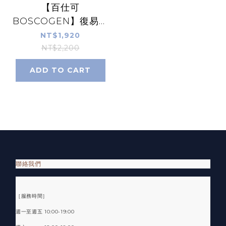
【百仕可
BOSCOGEN】復易佳
6000營養素
NT$1,920
240ml*24罐/箱 EAA
NT$2,200
升級 Omega-3 18種
ADD TO CART
胺基酸 康富久久
聯絡我們
［服務時間］
週一至週五 10:00-19:00