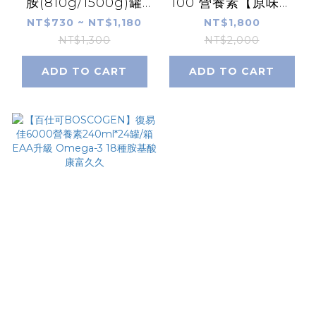
胺(810g/1500g)罐
100 營養素【原味】
【康富久久獨家販售】
240mlx24罐/箱
NT$730 ~ NT$1,180
NT$1,800
維生素D、鈣
NT$1,300
NT$2,000
ADD TO CART
ADD TO CART