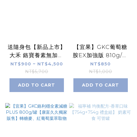
送隨身包【新品上市】
【宜果】GKC葡萄糖
大禾 鉻寶養素無加糖
胺EX加強版 810g/罐
1710公克/罐｜燕麥口
【康富久久獨家販售】
NT$900 ~ NT$4,500
NT$850
味、奶素可食、無乳糖
橄欖果配方、無乳糖、
NT$5,700
NT$1,000
無蔗糖、乳清蛋白
全素可食
ADD TO CART
ADD TO CART