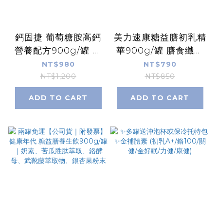
鈣固捷 葡萄糖胺高鈣
美力速康糖益膳初乳精
營養配方900g/罐 大
華900g/罐 膳食纖維
豆分離蛋白 減糖配方
葡萄糖胺 鉻鋅硒鉬 牛
NT$980
NT$790
鉻 山苦瓜 全素可食 無
初乳免疫球蛋白IgG乳
NT$1,200
NT$850
乳糖【康富久久】
鐵蛋白 無蔗糖奶素順
ADD TO CART
ADD TO CART
暢 康富久久