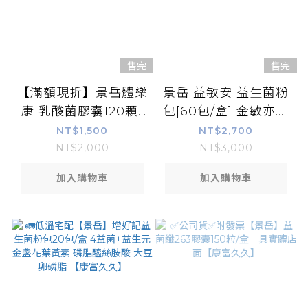
售完
售完
【滿額現折】景岳體樂
景岳 益敏安 益生菌粉
康 乳酸菌膠囊120顆/
包[60包/盒] 金敏亦樂
盒【可配合低溫宅配】
加強版 (低溫宅配) 樂
NT$1,500
NT$2,700
亦康
NT$2,000
NT$3,000
加入購物車
加入購物車