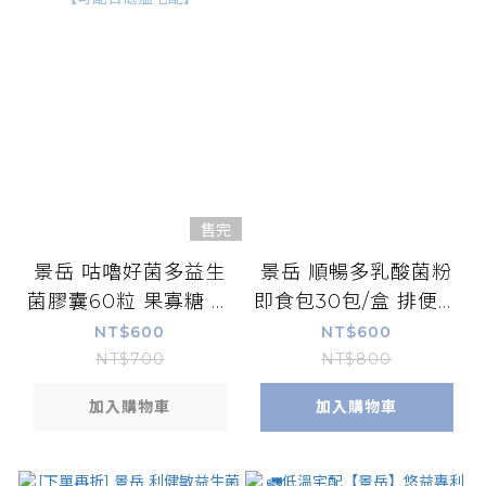
售完
景岳 咕嚕好菌多益生
景岳 順暢多乳酸菌粉
菌膠囊60粒 果寡糖 膳
即食包30包/盒 排便順
食纖維 消化酵素【可
暢
NT$600
NT$600
配合低溫宅配】
NT$700
NT$800
加入購物車
加入購物車