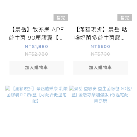
售完
售完
【景岳】敏亦樂 APF
【滿額現折】景岳 咕
益生菌 90顆膠囊【康
嚕好菌多益生菌膠囊
富久久保健藥妝】
60粒 果寡糖 膳食纖維
NT$1,880
NT$600
消化酵素
NT$2,980
NT$700
加入購物車
加入購物車