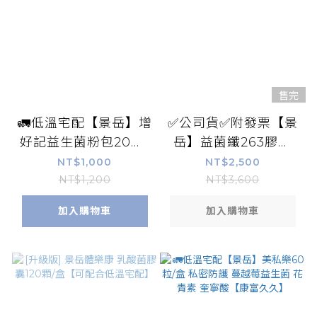
售完
🚛低溫宅配【景岳】增
✅公司貨✅附發票【景
好記益生菌粉包20包/
岳】益菌纖263膠囊
盒 4益菌+益生元 金盞
150粒/盒｜具實體店面
NT$1,000
NT$2,500
花葉黃素 磷脂醯絲胺
【康富久久】
NT$1,200
NT$3,600
酸 大豆卵磷脂 【康富
加入購物車
加入購物車
久久】