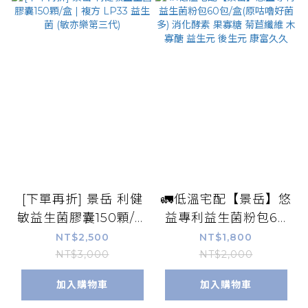
[下單再折] 景岳 利健
🚛低溫宅配【景岳】悠
敏益生菌膠囊150顆/盒
益專利益生菌粉包60
| 複方 LP33 益生菌
包/盒(原咕嚕好菌多)
NT$2,500
NT$1,800
(敏亦樂第三代)
消化酵素 果寡糖 菊苣
NT$3,000
NT$2,000
纖維 木寡醣 益生元 後
加入購物車
加入購物車
生元 康富久久