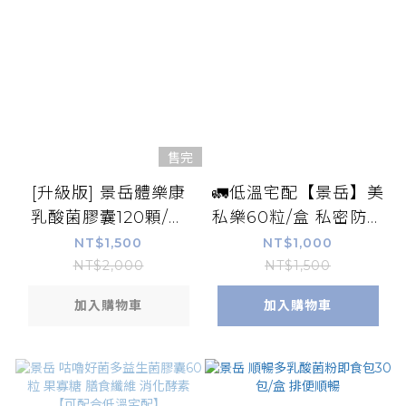
售完
[升級版] 景岳體樂康
🚛低溫宅配【景岳】美
乳酸菌膠囊120顆/盒
私樂60粒/盒 私密防護
【可配合低溫宅配】
蔓越莓益生菌 花青素
NT$1,500
NT$1,000
奎寧酸【康富久久】
NT$2,000
NT$1,500
加入購物車
加入購物車